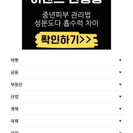
마켓
금융
부동산
산업
경제
국제