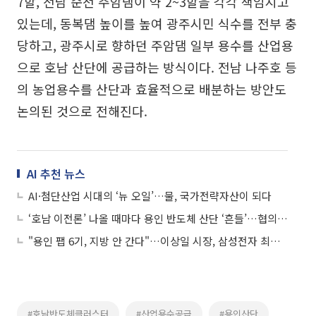
7할, 전남 순천 주암댐이 약 2~3할을 각각 책임지고
있는데, 동복댐 높이를 높여 광주시민 식수를 전부 충
당하고, 광주시로 향하던 주암댐 일부 용수를 산업용
으로 호남 산단에 공급하는 방식이다. 전남 나주호 등
의 농업용수를 산단과 효율적으로 배분하는 방안도
논의된 것으로 전해진다.
AI 추천 뉴스
AI·첨단산업 시대의 ‘뉴 오일’…물, 국가전략자산이 되다
‘호남 이전론’ 나올 때마다 용인 반도체 산단 ‘흔들’…협의체 7개월째 공전
"용인 팹 6기, 지방 안 간다"…이상일 시장, 삼성전자 최고위층에 직접 받아냈다
#호남반도체클러스터
#산업용수공급
#용인산단