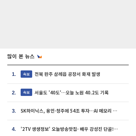
많이 본 뉴스
전북 완주 삼례읍 공장서 화재 발생
속보
1.
서울도 '40도'…오늘 노원 40.2도 기록
속보
2.
SK하이닉스, 용인·청주에 54조 투자…AI 메모리 생산기지 키운다
3.
'2TV 생생정보' 오늘방송맛집- 배우 강성진 단골! 쌀국수ㆍ푸팟퐁 커리 맛집 '블○○○'
4.