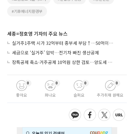
#기후에너지환경부
세종=정호영 기자의 주요 뉴스
실거주1주택 시가 32억부터 종부세 부담↑…50억이면 454→979만원
세금으로 ‘실거주’ 압박…전기차 빠진 생산공제
장특공제 축소·거주공제 10억원 상한 검토…양도세 실거주 중심 개편
0
0
0
0
좋아요
화나요
슬퍼요
추가취재 원해요