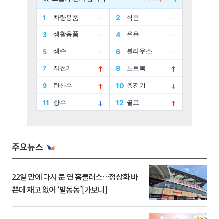
주요뉴스
22일 만에 다시 문 연 홈플러스…정상화 바
쁜데 재고 없어 ‘발동동’[가보니]