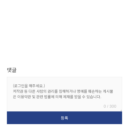
댓글
0 / 300