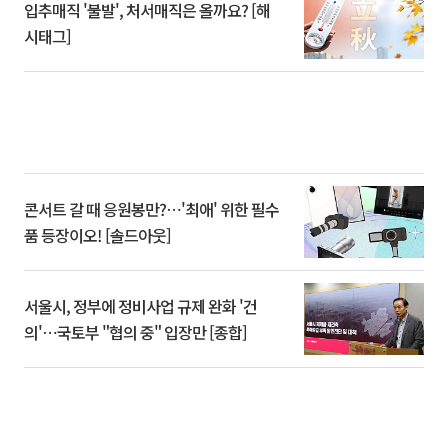
입추매직 '불발', 처서매직은 올까요? [해
시태그]
콘서트 갈 때 응원봉만?⋯'최애' 위한 필수
품 등장이오! [솔드아웃]
서울시, 정부에 정비사업 규제 완화 '건
의'⋯국토부 "협의 중" 입장만 [종합]