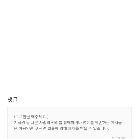
댓글
0 / 300