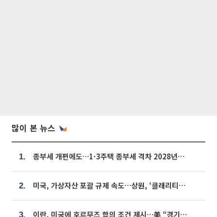
많이 본 뉴스
종부세 개편에도…1·3주택 종부세 격차 2028년부터 확대
1.
미국, 가상자산 포괄 규제 속도…상원, ‘클래리티법’ 9월 절차투표 추진
2.
이란, 미국에 호르무즈 합의 조건 제시…美 “경기 아직 안 끝나” [종합]
3.