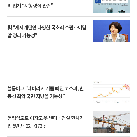
리 업계 “시행령이 관건”
與 “세제개편안 다양한 목소리 수렴…이달
말 정리 가능성”
블룸버그 “레버리지 거품 빠진 코스피, 변
동성 최악 국면 지났을 가능성”
영업익으로 이자도 못 낸다…건설 한계기
업 5년 새 62→173곳