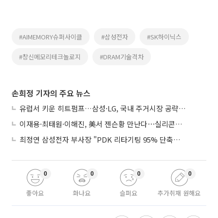
#AIMEMORY슈퍼사이클
#삼성전자
#SK하이닉스
#창신메모리테크놀로지
#DRAM기술격차
손희정 기자의 주요 뉴스
유럽서 키운 히트펌프…삼성·LG, 국내 주거시장 공략 ‘속도’
이재용·최태원·이해진, 美서 젠슨황 만난다⋯실리콘밸리 집결하는 AI리더
최정연 삼성전자 부사장 "PDK 리타기팅 95% 단축…에이전트 AI 시범 활용"
0
0
0
0
좋아요
화나요
슬퍼요
추가취재 원해요