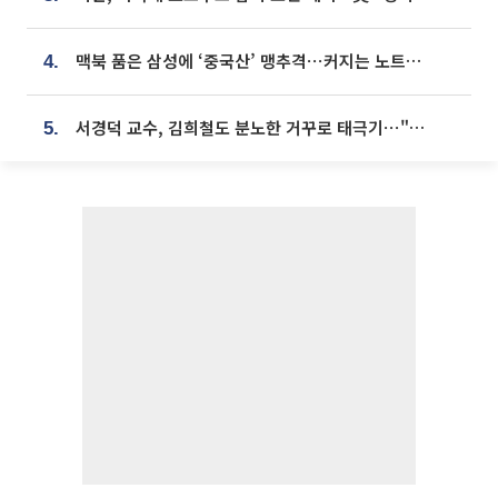
맥북 품은 삼성에 ‘중국산’ 맹추격⋯커지는 노트북 OLED 시장
4.
서경덕 교수, 김희철도 분노한 거꾸로 태극기⋯"엉터리는 아냐, 아쉬울 뿐"
5.