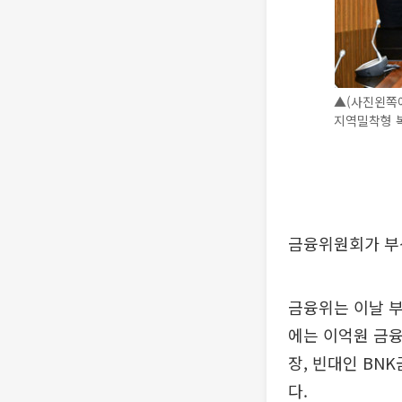
▲(사진왼쪽
지역밀착형 
금융위원회가 부
금융위는 이날 
에는 이억원 금
장, 빈대인 BN
다.