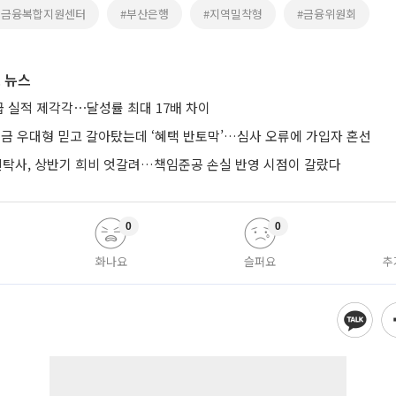
민금융복합지원센터
#부산은행
#지역밀착형
#금융위원회
 뉴스
 실적 제각각⋯달성률 최대 17배 차이
금 우대형 믿고 갈아탔는데 ‘혜택 반토막’…심사 오류에 가입자 혼선
신탁사, 상반기 희비 엇갈려…책임준공 손실 반영 시점이 갈랐다
0
0
화나요
슬퍼요
추