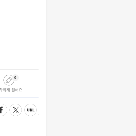
0
가취재 원해요