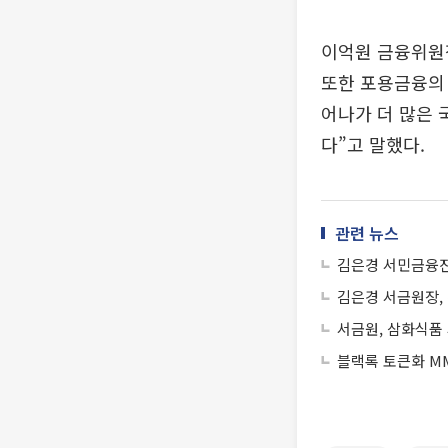
이억원 금융위원
또한 포용금융의
어나가 더 많은
다”고 말했다.
관련 뉴스
김은경 서민금융진
김은경 서금원장, 
서금원, 삼화식품
블랙록 토큰화 MM