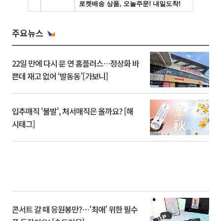
주요뉴스
22일 만에 다시 문 연 홈플러스…정상화 바
쁜데 재고 없어 ‘발동동’[가보니]
입추매직 '불발', 처서매직은 올까요? [해
시태그]
콘서트 갈 때 응원봉만?⋯'최애' 위한 필수