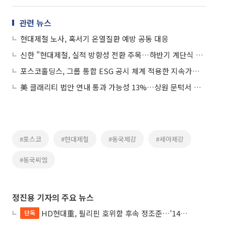
관련 뉴스
현대제철 노사, 혹서기 온열질환 예방 공동 대응
신한 "현대제철, 실적 방향성 전환 주목…하반기 계단식 개선 기대"
포스코홀딩스, 그룹 통합 ESG 공시 체계 적용한 지속가능경영보고서 발간
美 클래리티 법안 연내 통과 가능성 13%…상원 문턱서 제동
#포스코
#현대제철
#동국제강
#세아제강
#동국씨엠
정진용 기자의 주요 뉴스
HD현대重, 필리핀 호위함 후속 정조준…‘14척+α’ 싹쓸이 노린다
단독