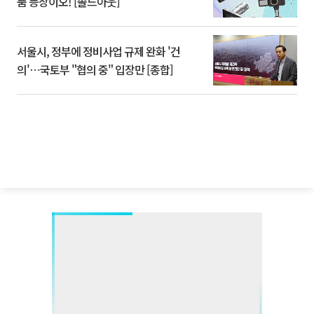
품 등장이오! [솔드아웃]
서울시, 정부에 정비사업 규제 완화 '건
의'⋯국토부 "협의 중" 입장만 [종합]