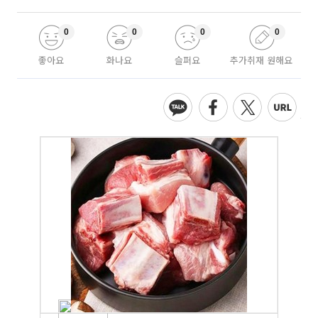
0
0
0
0
좋아요
화나요
슬퍼요
추가취재 원해요