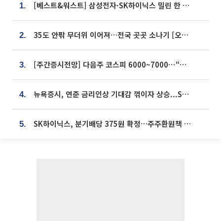
[베스트&워스트] 삼성전자·SK하이닉스 밀린 한 주…상상인증권은 85% 급등
1.
35도 안팎 무더위 이어져…전국 곳곳 소나기 [오늘 날씨]
2.
[주간증시전망] 다음주 코스피 6000~7000⋯“外人 수급은 정책이 변수”
3.
뉴욕증시, 연준 금리인상 기대감 꺾이자 상승...S&P500 사상 최고치 [종합]
4.
SK하이닉스, 분기배당 375원 확정…주주환원책 9월로 앞당겨 발표
5.