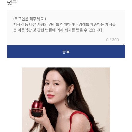
댓글
0 / 300