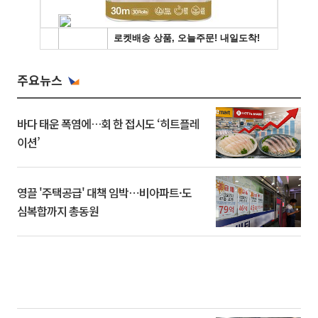
주요뉴스
바다 태운 폭염에…회 한 접시도 ‘히트플레
이션’
영끌 '주택공급' 대책 임박⋯비아파트·도
심복합까지 총동원