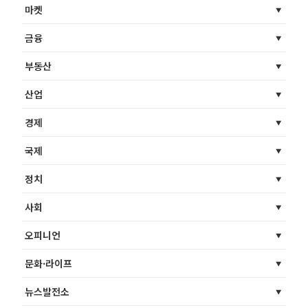
마켓
금융
부동산
산업
경제
국제
정치
사회
오피니언
문화·라이프
뉴스발전소