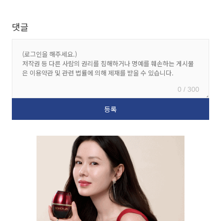
댓글
0 / 300