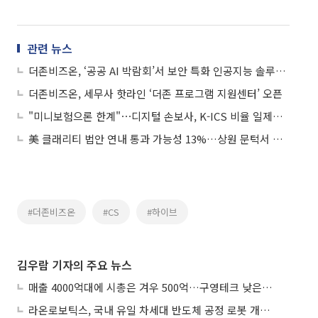
관련 뉴스
더존비즈온, ‘공공 AI 박람회’서 보안 특화 인공지능 솔루션 대거 공개
더존비즈온, 세무사 핫라인 ‘더존 프로그램 지원센터’ 오픈
"미니보험으론 한계"⋯디지털 손보사, K-ICS 비율 일제히 하락
美 클래리티 법안 연내 통과 가능성 13%…상원 문턱서 제동
#더존비즈온
#CS
#하이브
김우람 기자의 주요 뉴스
매출 4000억대에 시총은 겨우 500억…구영테크 낮은 몸값에 저가 승계 마무리
라온로보틱스, 국내 유일 차세대 반도체 공정 로봇 개발 ‘고객사 테스트 진행’