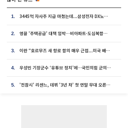
3445억 자사주 지급 마쳤는데...삼성전자 DX노조, 뒤늦은 '떼쓰기 집회'
1.
영끌 '주택공급' 대책 임박⋯비아파트·도심복합까지 총동원
2.
이란 “호르무즈 새 항로 합의 매우 근접...미국 배상 먼저”
3.
우성빈 기장군수 ‘유튜브 정치’에…국민의힘 군의원들 집단 반발
4.
'전참시' 리센느, 데뷔 '3년 차' 첫 연말 무대 오른다⋯"그동안 섭외 안 와"
5.