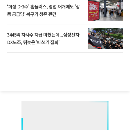
‘회생 D-3주’ 홈플러스, 영업 재개에도 ‘상
품 공급망’ 복구가 생존 관건
3445억 자사주 지급 마쳤는데...삼성전자
DX노조, 뒤늦은 '떼쓰기 집회'