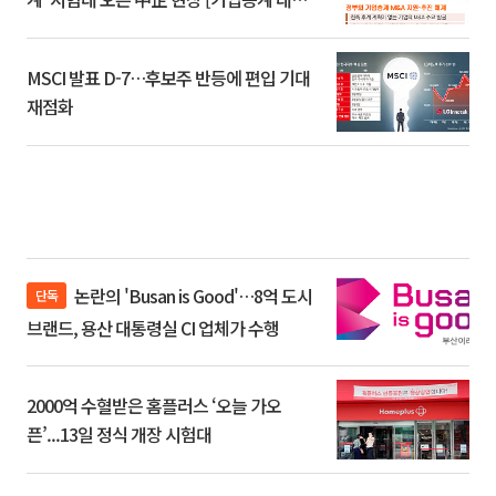
환]
MSCI 발표 D-7…후보주 반등에 편입 기대
재점화
논란의 'Busan is Good'…8억 도시
단독
브랜드, 용산 대통령실 CI 업체가 수행
2000억 수혈받은 홈플러스 ‘오늘 가오
픈’...13일 정식 개장 시험대