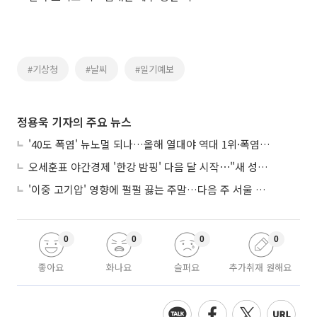
#기상청
#날씨
#일기예보
정용욱 기자의 주요 뉴스
'40도 폭염' 뉴노멀 되나…올해 열대야 역대 1위·폭염일수 평년 3배 넘어
오세훈표 야간경제 '한강 밤핑' 다음 달 시작⋯"새 성장동력 만들 것"
'이중 고기압' 영향에 펄펄 끓는 주말…다음 주 서울 포함 서쪽이 더 덥다
0
0
0
0
좋아요
화나요
슬퍼요
추가취재 원해요