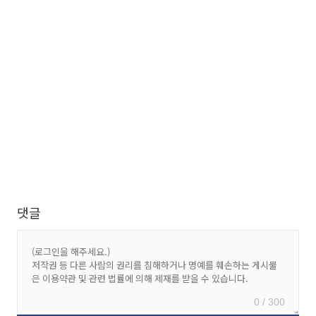
댓글
0 / 300