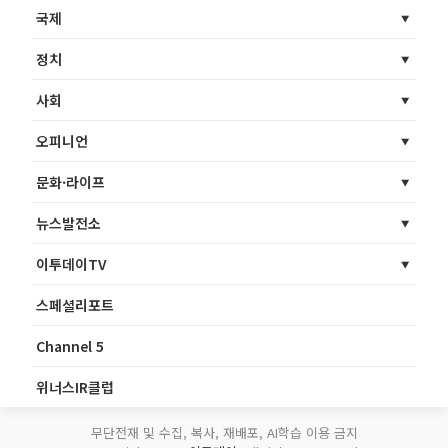
국제
정치
사회
오피니언
문화·라이프
뉴스발전소
이투데이TV
스페셜리포트
Channel 5
위너스IR클럽
무단전재 및 수집, 복사, 재배포, AI학습 이용 금지