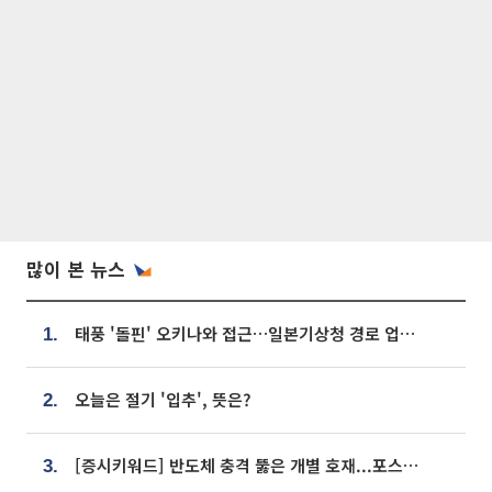
많이 본 뉴스
태풍 '돌핀' 오키나와 접근…일본기상청 경로 업데이트
1.
오늘은 절기 '입추', 뜻은?
2.
[증시키워드] 반도체 충격 뚫은 개별 호재...포스코퓨처엠·에코프로·한화솔루션 '눈길'
3.