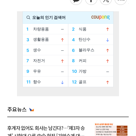
주요뉴스
후계자 없어도 회사는 남긴다?…‘제3자 승
계’ 시험대 오른 中企 현장 [기업승계 대전