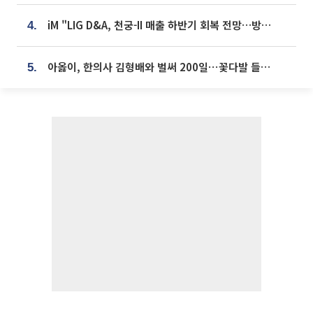
iM "LIG D&A, 천궁-II 매출 하반기 회복 전망…방산 톱픽 유지"
4.
아옳이, 한의사 김형배와 벌써 200일⋯꽃다발 들고 "프러포즈 아냐"
5.