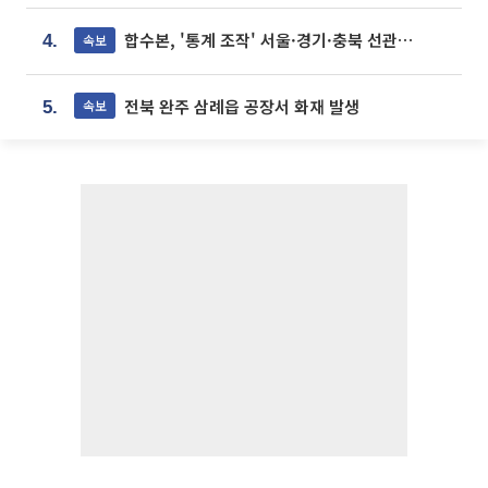
합수본, '통계 조작' 서울·경기·충북 선관위 등 추가 압수수색
속보
4.
전북 완주 삼례읍 공장서 화재 발생
속보
5.