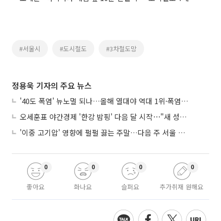
#서울시
#도시철도
#3차철도망
정용욱 기자의 주요 뉴스
'40도 폭염' 뉴노멀 되나…올해 열대야 역대 1위·폭염일수 평년 3배 넘어
오세훈표 야간경제 '한강 밤핑' 다음 달 시작⋯"새 성장동력 만들 것"
'이중 고기압' 영향에 펄펄 끓는 주말…다음 주 서울 포함 서쪽이 더 덥다
0
0
0
0
좋아요
화나요
슬퍼요
추가취재 원해요