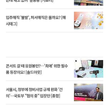
쁜데 재고 없어 ‘발동동’[가보니]
입추매직 '불발', 처서매직은 올까요? [해
시태그]
콘서트 갈 때 응원봉만?⋯'최애' 위한 필수
품 등장이오! [솔드아웃]
서울시, 정부에 정비사업 규제 완화 '건
의'⋯국토부 "협의 중" 입장만 [종합]