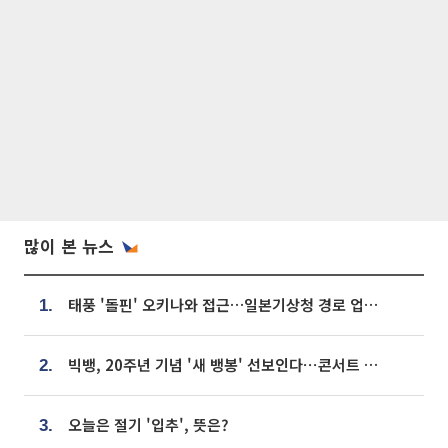
많이 본 뉴스
태풍 '돌핀' 오키나와 접근…일본기상청 경로 업데이트
1.
빅뱅, 20주년 기념 '새 뱅봉' 선보인다⋯콘서트 앞두고 팝업 개최
2.
오늘은 절기 '입추', 뜻은?
3.