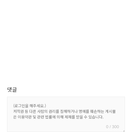
댓글
0 / 300