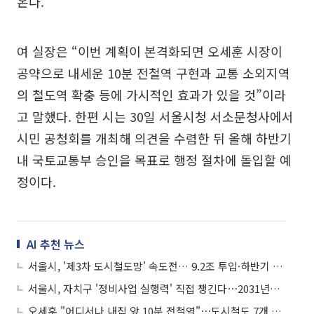
온다.
여 실장은 “이번 계획이 본격화되면 오세훈 시장이
공약으로 내세운 10분 전철역 구현과 교통 소외지역
의 철도역 확충 등에 가시적인 효과가 있을 것”이라
고 말했다. 한편 시는 30일 서울시청 서소문청사에서
시민 공청회를 개최해 의견을 수렴한 뒤 올해 하반기
내 국토교통부 승인을 목표로 행정 절차에 돌입할 예
정이다.
AI 추천 뉴스
서울시, '제3차 도시철도망' 속도전… 9.2조 투입·하반기 국토부 승인 목표
서울시, 자치구 '정비사업 실행력' 직접 챙긴다⋯2031년까지 31만 가구 착공
오세훈 "어디서나 내집 앞 10분 전철역"⋯도시철도 7개 노선 조기 착공 공약