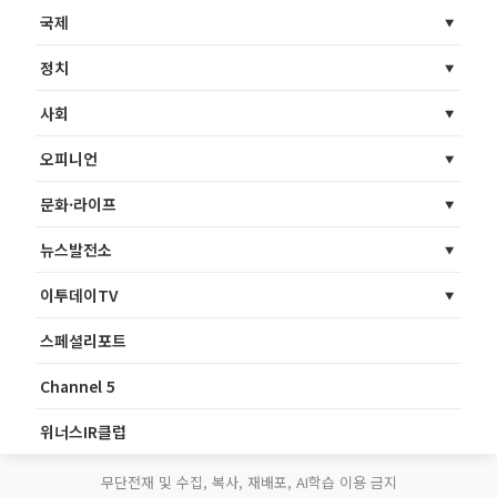
국제
정치
사회
오피니언
문화·라이프
뉴스발전소
이투데이TV
스페셜리포트
Channel 5
위너스IR클럽
무단전재 및 수집, 복사, 재배포, AI학습 이용 금지