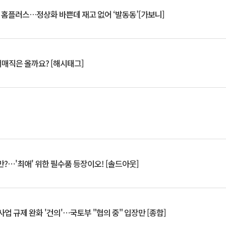
연 홈플러스…정상화 바쁜데 재고 없어 ‘발동동’[가보니]
서매직은 올까요? [해시태그]
?⋯'최애' 위한 필수품 등장이오! [솔드아웃]
업 규제 완화 '건의'⋯국토부 "협의 중" 입장만 [종합]