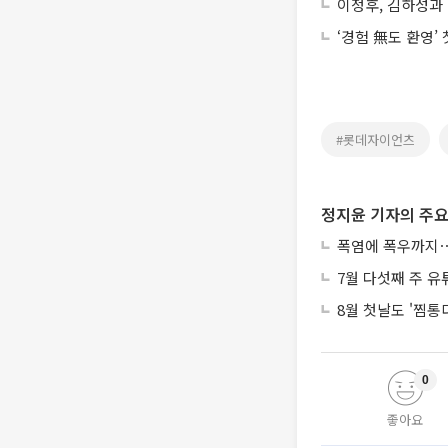
이정후, 김하성과
‘경험 無도 환영’
#롯데자이언츠
정지윤 기자의 주요
폭염에 폭우까지⋯
7월 다섯째 주 유
8월 첫날도 '찜
0
좋아요