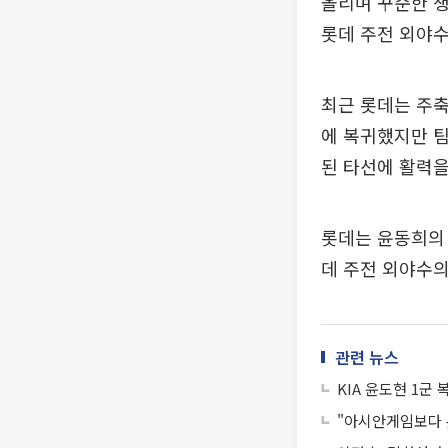
올리며 꾸준한 생
롯데 주전 외야수
최근 롯데는 주축
에 복귀했지만 팀
된 타선에 활력을
롯데는 윤동희의 
데 주전 외야수의
관련 뉴스
KIA 윤도현 1군
"아시안게임보다 