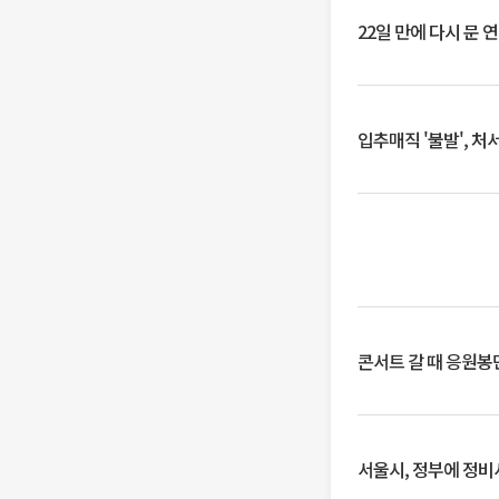
22일 만에 다시 문 
입추매직 '불발', 처
콘서트 갈 때 응원봉만
서울시, 정부에 정비사