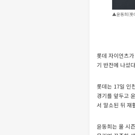
▲윤동희(롯데
롯데 자이언츠가
기 반전에 나섰다
롯데는 17일 인천
경기를 앞두고 
서 말소된 뒤 재
윤동희는 올 시즌