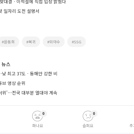
 맞대결ㆍ이적설에 직접 입장 밝혔다
 첫 일자리 도전 설명서
#윤동희
#복귀
#외야수
#SSG
 뉴스
낮 최고 37도ㆍ동해안 강한 비
튜브 영상 순위
통더위'⋯전국 대부분 열대야 계속
0
0
화나요
슬퍼요
추