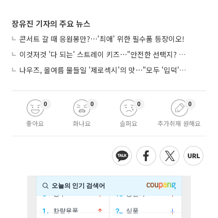
장유진 기자의 주요 뉴스
콘서트 갈 때 응원봉만?⋯'최애' 위한 필수품 등장이오!
이것저것 '다 되는' 스트레이 키즈⋯"안전한 선택지? 도전이 재밌죠"
나우즈, 올여름 물들일 '제로섹시'의 맛⋯"모두 '입덕'시킬 것"
0
0
0
0
좋아요
화나요
슬퍼요
추가취재 원해요