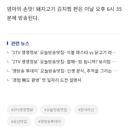
엄마의 손맛! 돼지고기 김치찜 편은 이날 오후 6시 35
분에 방송된다.
관련 뉴스
'2TV 생생정보' 오늘방송맛집- 이불 파스타 vs 닭고기 라멘, 성수동 맛집 승자는?
'2TV 생생정보' 오늘방송맛집- 할매~ 밥 됩니까? 보리밥 정식 맛집 '○○○ 보리밥'
'생방송 투데이' 오늘방송맛집- 인생 분식, 추억을 그리는 떡볶이 맛집 '잉○○'
‘경험 無도 환영’ 첫 일자리 도전 설명서
#2TV생생정보
#오늘방송맛집
#장사의신
#오산맛집
#생방송투데이