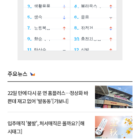
주요뉴스
22일 만에 다시 문 연 홈플러스…정상화 바
쁜데 재고 없어 ‘발동동’[가보니]
입추매직 '불발', 처서매직은 올까요? [해
시태그]