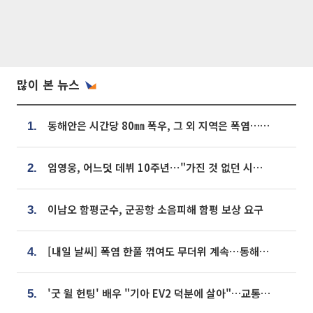
많이 본 뉴스
동해안은 시간당 80㎜ 폭우, 그 외 지역은 폭염…‘극과 극 날씨’
1.
임영웅, 어느덧 데뷔 10주년⋯"가진 것 없던 시절, 내 앞엔 20명의 팬뿐"
2.
이남오 함평군수, 군공항 소음피해 함평 보상 요구
3.
[내일 날씨] 폭염 한풀 꺾여도 무더위 계속⋯동해안 이틀 연속 비
4.
'굿 윌 헌팅' 배우 "기아 EV2 덕분에 살아"…교통사고 후 안전성 극찬
5.