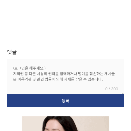
댓글
0 / 300