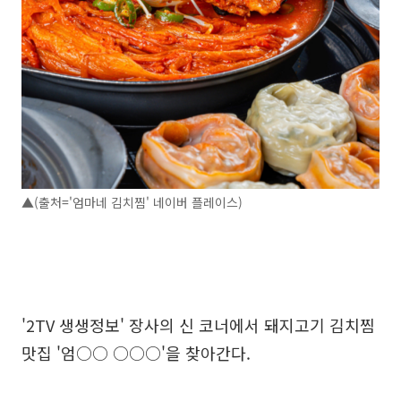
▲(출처='엄마네 김치찜' 네이버 플레이스)
'2TV 생생정보' 장사의 신 코너에서 돼지고기 김치찜
맛집 '엄○○ ○○○'을 찾아간다.