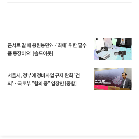
콘서트 갈 때 응원봉만?⋯'최애' 위한 필수
품 등장이오! [솔드아웃]
서울시, 정부에 정비사업 규제 완화 '건
의'⋯국토부 "협의 중" 입장만 [종합]