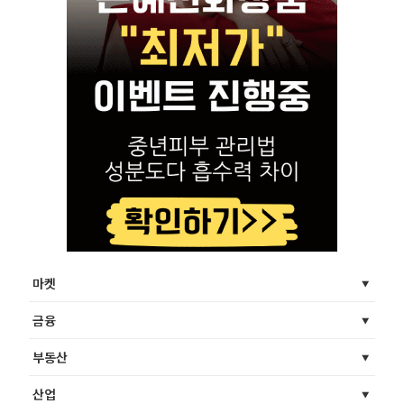
마켓
금융
부동산
산업