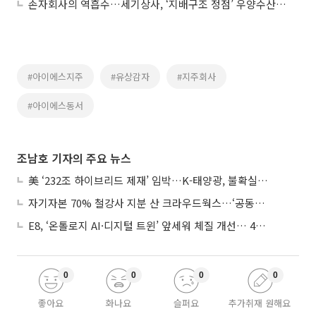
손자회사의 역흡수…세기상사, ‘지배구조 정점’ 우양수산 합병
#아이에스지주
#유상감자
#지주회사
#아이에스동서
조남호 기자의 주요 뉴스
美 ‘232조 하이브리드 제재’ 임박…K-태양광, 불확실성 털고 날개 다나
자기자본 70% 철강사 지분 산 크라우드웍스…‘공동경영’으로 AI 시너지 낼까
E8, ‘온톨로지 AI·디지털 트윈’ 앞세워 체질 개선… 4분기 흑자전환 총력
0
0
0
0
좋아요
화나요
슬퍼요
추가취재 원해요