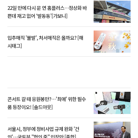
22일 만에 다시 문 연 홈플러스…정상화 바
쁜데 재고 없어 ‘발동동’[가보니]
입추매직 '불발', 처서매직은 올까요? [해
시태그]
콘서트 갈 때 응원봉만?⋯'최애' 위한 필수
품 등장이오! [솔드아웃]
서울시, 정부에 정비사업 규제 완화 '건
의'⋯국토부 "협의 중" 입장만 [종합]