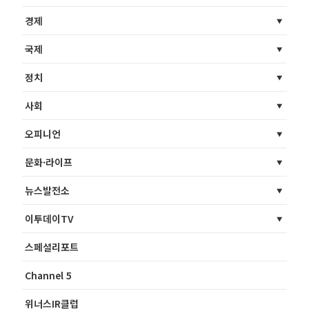
경제
국제
정치
사회
오피니언
문화·라이프
뉴스발전소
이투데이TV
스페셜리포트
Channel 5
위너스IR클럽