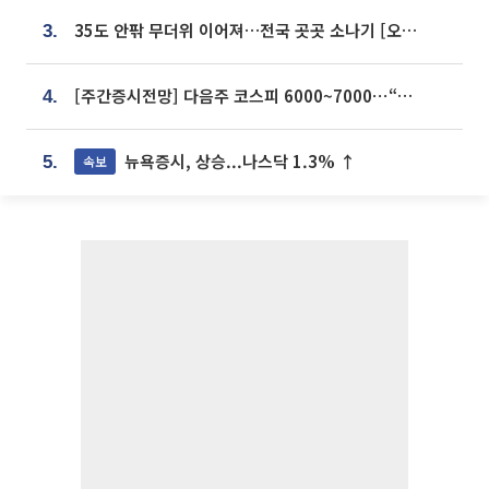
35도 안팎 무더위 이어져…전국 곳곳 소나기 [오늘 날씨]
3.
[주간증시전망] 다음주 코스피 6000~7000⋯“外人 수급은 정책이 변수”
4.
뉴욕증시, 상승...나스닥 1.3% ↑
속보
5.