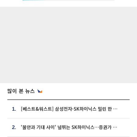
많이 본 뉴스
[베스트&워스트] 삼성전자·SK하이닉스 밀린 한 주…상상인증권은 85% 급등
1.
'불안과 기대 사이' 널뛰는 SK하이닉스…증권가 "HBM4·LTA 기반 펀터멘털 견고"
2.