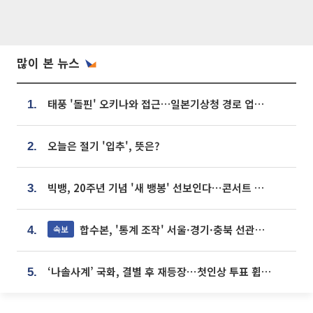
많이 본 뉴스
태풍 '돌핀' 오키나와 접근…일본기상청 경로 업데이트
1.
오늘은 절기 '입추', 뜻은?
2.
빅뱅, 20주년 기념 '새 뱅봉' 선보인다⋯콘서트 앞두고 팝업 개최
3.
합수본, '통계 조작' 서울·경기·충북 선관위 등 추가 압수수색
속보
4.
‘나솔사계’ 국화, 결별 후 재등장⋯첫인상 투표 휩쓸고 ‘인기녀’ 등극
5.