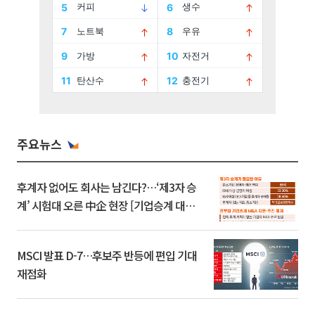
주요뉴스
후계자 없어도 회사는 남긴다?…‘제3자 승
계’ 시험대 오른 中企 현장 [기업승계 대전
환]
MSCI 발표 D-7…후보주 반등에 편입 기대
재점화