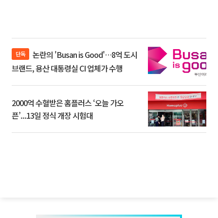
논란의 'Busan is Good'…8억 도시
단독
브랜드, 용산 대통령실 CI 업체가 수행
2000억 수혈받은 홈플러스 ‘오늘 가오
픈’...13일 정식 개장 시험대