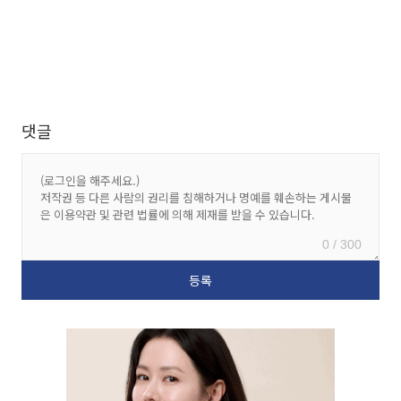
댓글
0 / 300