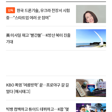
한국 드론기술, 우크라 전장서 시험
단독
중…“스타트업 여러 곳 참여”
美 미사일 재고 ‘빨간불’…K방산 북미 진출
기대
KBO 폭염 '여름방학' 끝…프로야구 갈 길
멀다 [해시태그]
빅뱅 컴백하고 튜이드 데뷔하고⋯K팝 '몇