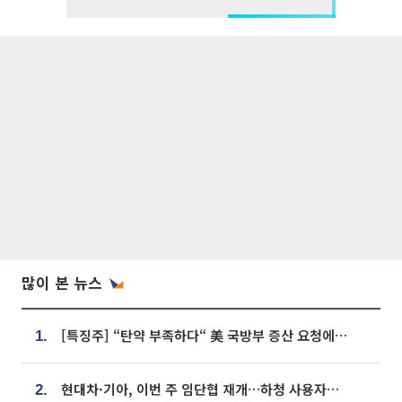
많이 본 뉴스
[특징주] “탄약 부족하다“ 美 국방부 증산 요청에⋯국내 방산주 급등세
1.
현대차·기아, 이번 주 임단협 재개…하청 사용자성 재심도 ‘변수’
2.