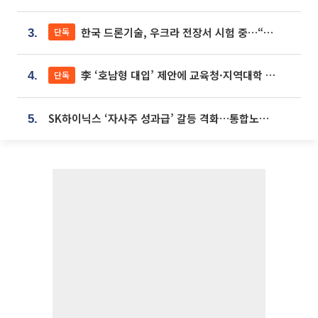
한국 드론기술, 우크라 전장서 시험 중…“스타트업 여러 곳 참여”
단독
3.
李 ‘호남형 대입’ 제안에 교육청·지역대학 서·논술형 입시 연계 '착수'
단독
4.
SK하이닉스 ‘자사주 성과급’ 갈등 격화…통합노조 출범 움직임
5.