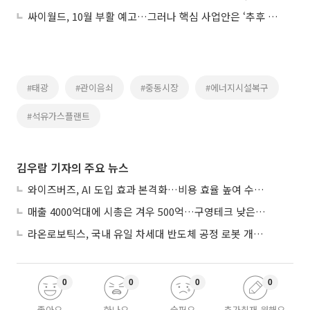
싸이월드, 10월 부활 예고…그러나 핵심 사업안은 ‘추후 공개’
#태광
#관이음쇠
#중동시장
#에너지시설복구
#석유가스플랜트
김우람 기자의 주요 뉴스
와이즈버즈, AI 도입 효과 본격화…비용 효율 높여 수익성 개선
매출 4000억대에 시총은 겨우 500억…구영테크 낮은 몸값에 저가 승계 마무리
라온로보틱스, 국내 유일 차세대 반도체 공정 로봇 개발 ‘고객사 테스트 진행’
0
0
0
0
좋아요
화나요
슬퍼요
추가취재 원해요