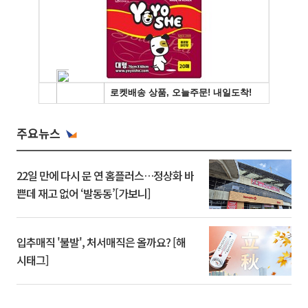
주요뉴스
22일 만에 다시 문 연 홈플러스…정상화 바
쁜데 재고 없어 ‘발동동’[가보니]
입추매직 '불발', 처서매직은 올까요? [해
시태그]