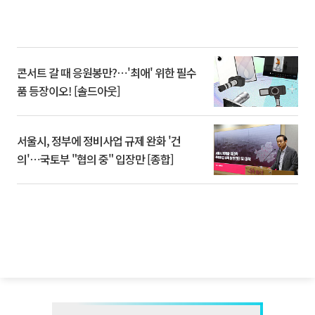
콘서트 갈 때 응원봉만?⋯'최애' 위한 필수
품 등장이오! [솔드아웃]
서울시, 정부에 정비사업 규제 완화 '건
의'⋯국토부 "협의 중" 입장만 [종합]