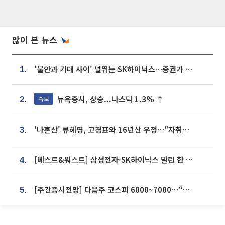
많이 본 뉴스
'불안과 기대 사이' 널뛰는 SK하이닉스…증권가 "HBM4·LTA 기반 펀터멘털 견고"
1.
뉴욕증시, 상승...나스닥 1.3% ↑
속보
2.
'나혼산' 류혜영, 고경표와 16년산 우정…"자취방서 부모님과 마주쳐"
3.
[베스트&워스트] 삼성전자·SK하이닉스 밀린 한 주…상상인증권은 85% 급등
4.
[주간증시전망] 다음주 코스피 6000~7000⋯“外人 수급은 정책이 변수”
5.