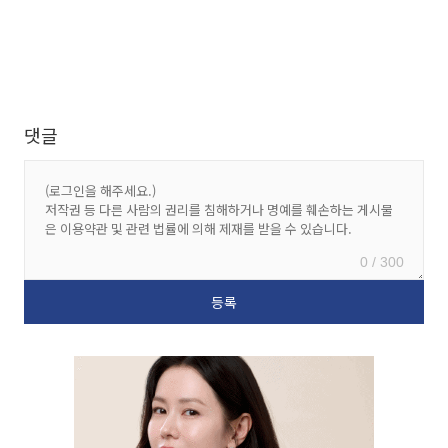
댓글
0 / 300