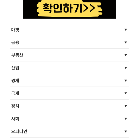
마켓
금융
부동산
산업
경제
국제
정치
사회
오피니언