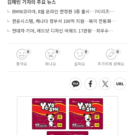
김채빈 기자의 주요 뉴스
BMW코리아, 8월 온라인 한정판 3종 출시…7시리즈·X7·M340i 투어링
한온시스템, 캐나다 정부서 100억 지원…북미 전동화 시장 가속
현대차·기아, 레드닷 디자인 어워드 17관왕…최우수상 2개 수상
0
0
0
0
좋아요
화나요
슬퍼요
추가취재 원해요