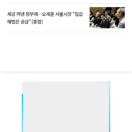
세금 꺼낸 정부에…오세훈 서울시장 “집값
해법은 공급” [종합]