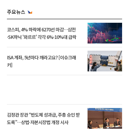
주요뉴스
코스피, 4% 하락에 6270선 마감…삼전
·SK하닉 '와르르' 각각 6%·10%대 급락
ISA 계좌, 5년마다 깨라고요? [이슈크래
커]
김정관 장관 “반도체 성과급, 주총 승인 받
도록”…상법·자본시장법 개정 시사