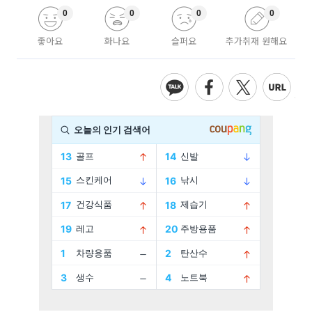
0
0
0
0
좋아요
화나요
슬퍼요
추가취재 원해요