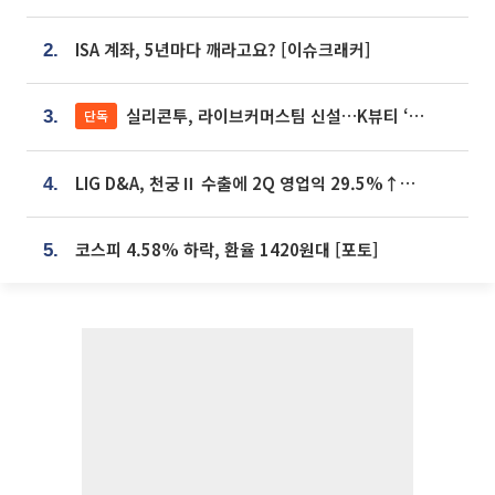
ISA 계좌, 5년마다 깨라고요? [이슈크래커]
2.
실리콘투, 라이브커머스팀 신설…K뷰티 ‘글로벌 판매망’ 확대[K뷰티 라방戰]
단독
3.
LIG D&A, 천궁Ⅱ 수출에 2Q 영업익 29.5%↑…수주잔고 24.6조 [종합]
4.
코스피 4.58% 하락, 환율 1420원대 [포토]
5.