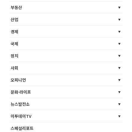
부동산
산업
경제
국제
정치
사회
오피니언
문화·라이프
뉴스발전소
이투데이TV
스페셜리포트