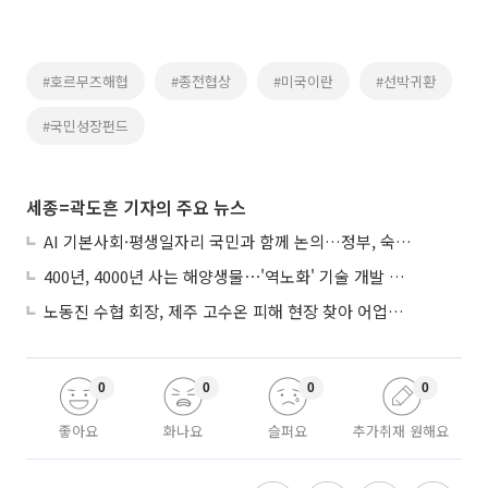
#호르무즈해협
#종전협상
#미국이란
#선박귀환
#국민성장펀드
세종=곽도흔 기자의 주요 뉴스
AI 기본사회·평생일자리 국민과 함께 논의…정부, 숙의공론화 착수
400년, 4000년 사는 해양생물⋯'역노화' 기술 개발 추진
노동진 수협 회장, 제주 고수온 피해 현장 찾아 어업인 지원 점검
0
0
0
0
좋아요
화나요
슬퍼요
추가취재 원해요