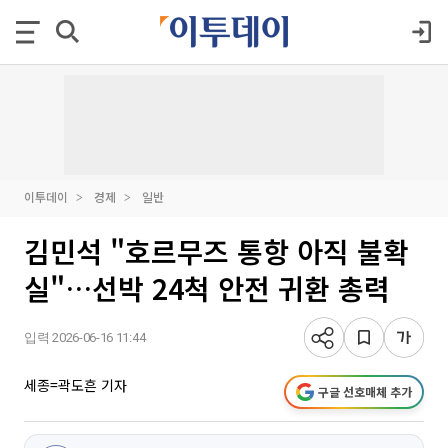
이투데이
경제
일반
김민석 "호르무즈 통항 아직 불확
실"…선박 24척 안전 귀환 총력
입력 2026-06-16 11:44
세종=곽도흔 기자
구글 선호매체 추가