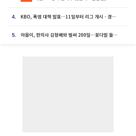
KBO, 폭염 대책 발표⋯11일부터 리그 개시ㆍ경기 오후 7시 시작
4.
아옳이, 한의사 김형배와 벌써 200일⋯꽃다발 들고 "프러포즈 아냐"
5.