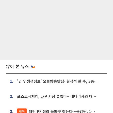
많이 본 뉴스
'2TV 생생정보' 오늘방송맛집- 결정적 한 수, 3종 메밀면! 메밀 소바 맛집 '의○○○○'
1.
포스코퓨처엠, LFP 시장 뚫었다…배터리사와 대규모 장기 공급 합의
2.
더딘 PF 정리 돌파구 찾는다…금감원, 1년 반 만에 매각설명회 재개
단독
3.