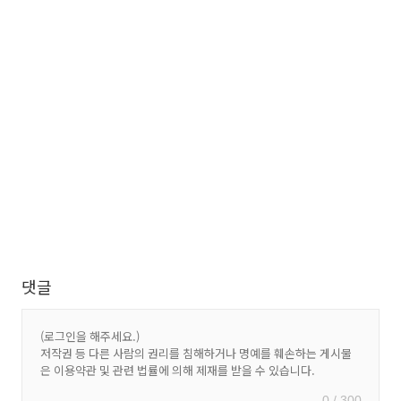
댓글
0 / 300