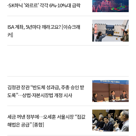
·SK하닉 '와르르' 각각 6%·10%대 급락
ISA 계좌, 5년마다 깨라고요? [이슈크래
커]
김정관 장관 “반도체 성과급, 주총 승인 받
도록”…상법·자본시장법 개정 시사
세금 꺼낸 정부에…오세훈 서울시장 “집값
해법은 공급” [종합]