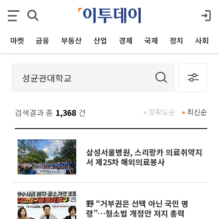
마켓
금융
부동산
산업
경제
국제
정치
사회
검색결과 총
1,368
건
정확도순
최신순
삼성서울병원, 스리랑카 의료취약지
서 제25차 해외의료봉사
野 “거부권은 선택 아닌 국민 명
령”…형소법 개정안 저지 총력