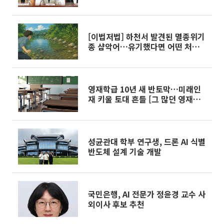
[이법저법] 하천서 발견된 멸종위기
종 샴악어…유기했다면 어떤 처벌
받을까?
영재학급 10년 새 반토막…미래인
재 키울 토대 흔들 [그 많던 영재는
어디로 갔나 ①]
성균관대 학부 연구생, 드론 AI 식별
반도체 설계 기술 개발
국민은행, AI 전문가 정윤경 교수 사
외이사 후보 추천