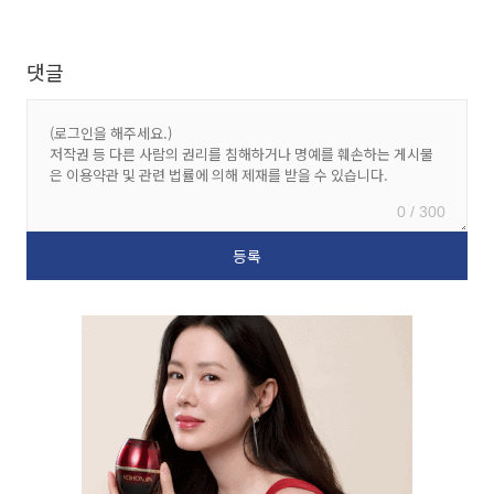
댓글
0 / 300