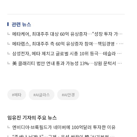
관련 뉴스
메타케어, 최대주주 대상 60억 유상증자…“성장 투자 가속화”
메타랩스, 최대주주 측 60억 유상증자 참여…책임경영ㆍ성장동력 확보
삼성전자, 메타 제치고 글로벌 시총 10위 등극…테슬라 맹추격
美 클래리티 법안 연내 통과 가능성 13%…상원 문턱서 제동
#메타
#AI글라스
#AI안경
임유진 기자의 주요 뉴스
엔비디아·브룩필드가 네이버에 100억달러 투자한 이유
“족쇄냐 날개냐”…규제ㆍ육성 쌍끌이 韓 ‘AI기본법 개정안’ 오늘 시행