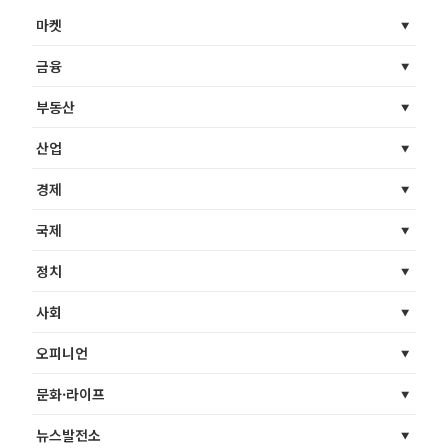
마켓
금융
부동산
산업
경제
국제
정치
사회
오피니언
문화·라이프
뉴스발전소