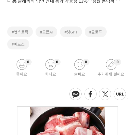
美 클래리티 법안 연내 통과 가능성 13%…상원 문턱서 제동
#앤스로픽
#오픈AI
#챗GPT
#클로드
#미토스
0
0
0
0
좋아요
화나요
슬퍼요
추가취재 원해요