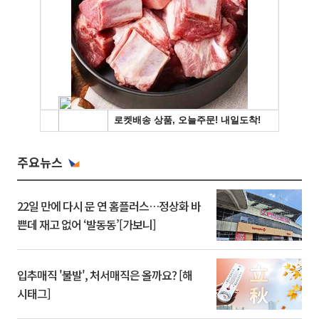
주요뉴스
22일 만에 다시 문 연 홈플러스…정상화 바
쁜데 재고 없어 ‘발동동’[가보니]
입추매직 '불발', 처서매직은 올까요? [해
시태그]