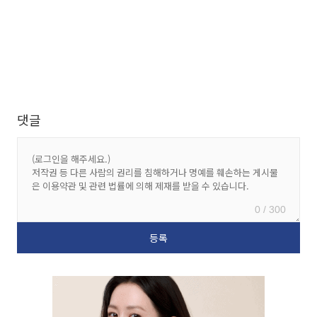
댓글
0 / 300