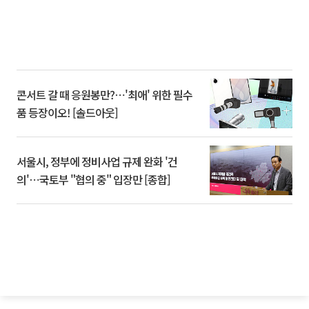
콘서트 갈 때 응원봉만?⋯'최애' 위한 필수
품 등장이오! [솔드아웃]
서울시, 정부에 정비사업 규제 완화 '건
의'⋯국토부 "협의 중" 입장만 [종합]