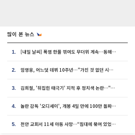
많이 본 뉴스
[내일 날씨] 폭염 한풀 꺾여도 무더위 계속⋯동해안 이틀 연속 비
1.
임영웅, 어느덧 데뷔 10주년⋯"가진 것 없던 시절, 내 앞엔 20명의 팬뿐"
2.
김희철, '뒤집힌 태극기' 지적 후 정치색 논란…"좌우 떠나 우리나라 국기"
3.
놀란 감독 '오디세이', 개봉 4일 만에 100만 돌파⋯'왕사남' 보다 빠르다
4.
천안 교회서 11세 아동 사망…“침대에 묶여 있었다” 진술 확보
5.