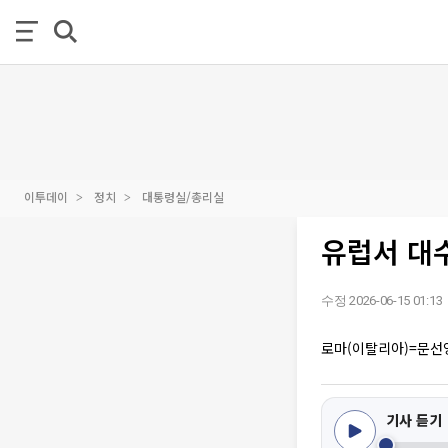
이투데이
정치
대통령실/총리실
유럽서 대
수정 2026-06-15 01:13
로마(이탈리아)=문선
기사 듣기