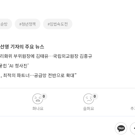
럽순방
#청년정책
#입법속도전
선영 기자의 주요 뉴스
합리화위 부위원장에 김태유…국립외교원장 김흥규
힌 ‘AI 청사진’
헨, 최적의 파트너⋯공급망 전반으로 확대”
0
0
화나요
슬퍼요
추