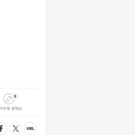
0
가취재 원해요