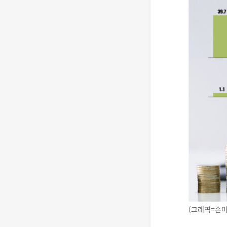
(그래픽=손미