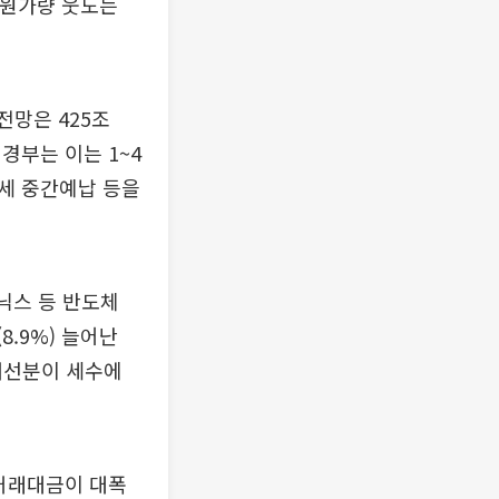
0억원가량 웃도는
전망은 425조
경부는 이는 1~4
세 중간예납 등을
닉스 등 반도체
.9%) 늘어난
 개선분이 세수에
 거래대금이 대폭