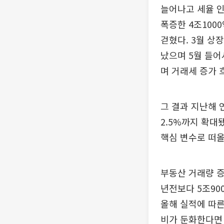
늘어나고 세율 인
폭증한 4조1000
걷혔다. 3월 상
났으며 5월 들어
며 거래세 증가 
그 결과 지난해 
2.5%까지 확대
핵심 변수로 떠올
부동산 거래량 
년전보다 5조900
올해 실적에 따른
비가 둔화한다면 