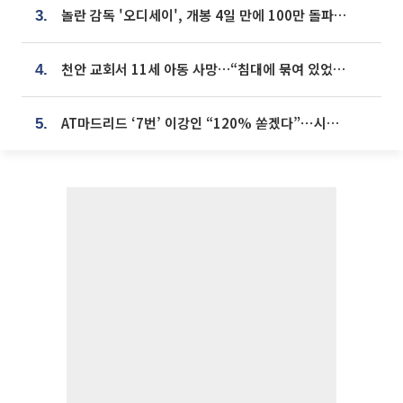
놀란 감독 '오디세이', 개봉 4일 만에 100만 돌파⋯'왕사남' 보다 빠르다
3.
천안 교회서 11세 아동 사망…“침대에 묶여 있었다” 진술 확보
4.
AT마드리드 ‘7번’ 이강인 “120% 쏟겠다”⋯시메오네 감독 “필요한 선수”
5.