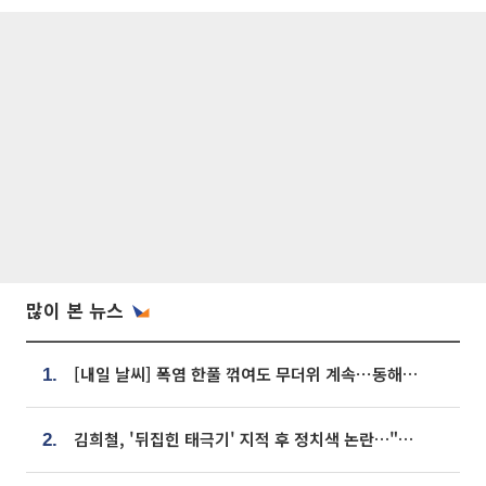
많이 본 뉴스
[내일 날씨] 폭염 한풀 꺾여도 무더위 계속⋯동해안 이틀 연속 비
1.
김희철, '뒤집힌 태극기' 지적 후 정치색 논란…"좌우 떠나 우리나라 국기"
2.