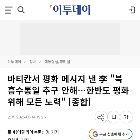
이투데이
정치
대통령실/총리실
바티칸서 평화 메시지 낸 李 "북
흡수통일 추구 안해…한반도 평화
위해 모든 노력" [종합]
입력 2026-06-14 19:25
로마(이탈리아)=문선영 기자
구글 선호매체 추가