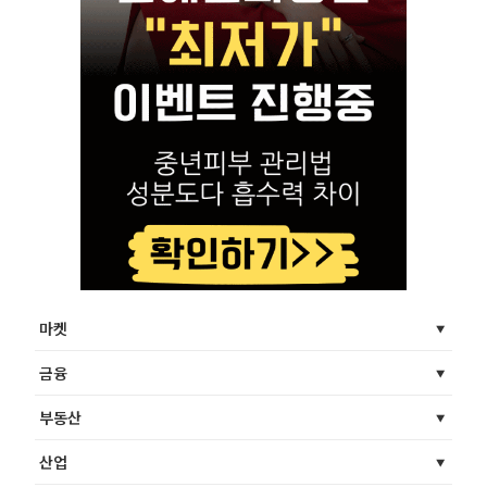
마켓
금융
부동산
산업