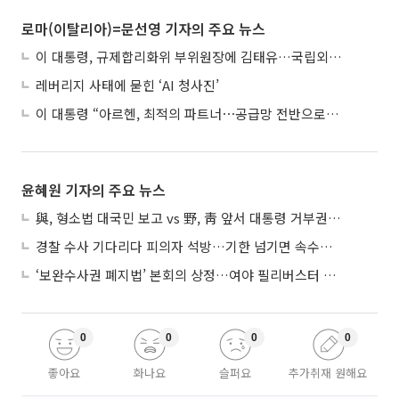
로마(이탈리아)=문선영 기자의 주요 뉴스
이 대통령, 규제합리화위 부위원장에 김태유…국립외교원장 김흥규
레버리지 사태에 묻힌 ‘AI 청사진’
이 대통령 “아르헨, 최적의 파트너⋯공급망 전반으로 확대”
윤혜원 기자의 주요 뉴스
與, 형소법 대국민 보고 vs 野, 靑 앞서 대통령 거부권 촉구
경찰 수사 기다리다 피의자 석방…기한 넘기면 속수무책
‘보완수사권 폐지법’ 본회의 상정…여야 필리버스터 대치
0
0
0
0
좋아요
화나요
슬퍼요
추가취재 원해요