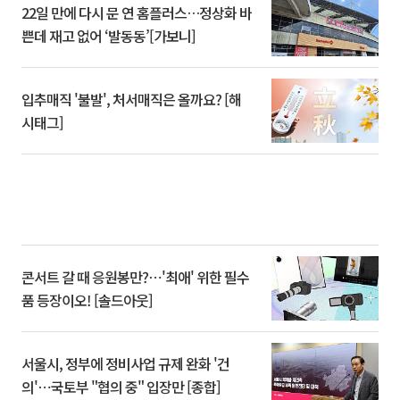
22일 만에 다시 문 연 홈플러스…정상화 바
쁜데 재고 없어 ‘발동동’[가보니]
입추매직 '불발', 처서매직은 올까요? [해
시태그]
콘서트 갈 때 응원봉만?⋯'최애' 위한 필수
품 등장이오! [솔드아웃]
서울시, 정부에 정비사업 규제 완화 '건
의'⋯국토부 "협의 중" 입장만 [종합]