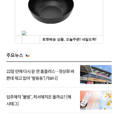
주요뉴스
22일 만에 다시 문 연 홈플러스…정상화 바
쁜데 재고 없어 ‘발동동’[가보니]
입추매직 '불발', 처서매직은 올까요? [해
시태그]