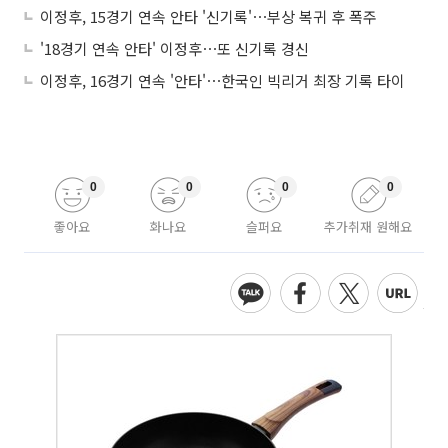
이정후, 15경기 연속 안타 '신기록'⋯부상 복귀 후 폭주
'18경기 연속 안타' 이정후⋯또 신기록 경신
이정후, 16경기 연속 '안타'⋯한국인 빅리거 최장 기록 타이
0
0
0
0
좋아요
화나요
슬퍼요
추가취재 원해요