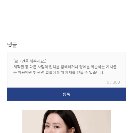
댓글
0 / 300