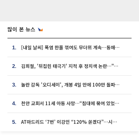
많이 본 뉴스
[내일 날씨] 폭염 한풀 꺾여도 무더위 계속⋯동해안 이틀 연속 비
1.
김희철, '뒤집힌 태극기' 지적 후 정치색 논란…"좌우 떠나 우리나라 국기"
2.
놀란 감독 '오디세이', 개봉 4일 만에 100만 돌파⋯'왕사남' 보다 빠르다
3.
천안 교회서 11세 아동 사망…“침대에 묶여 있었다” 진술 확보
4.
AT마드리드 ‘7번’ 이강인 “120% 쏟겠다”⋯시메오네 감독 “필요한 선수”
5.