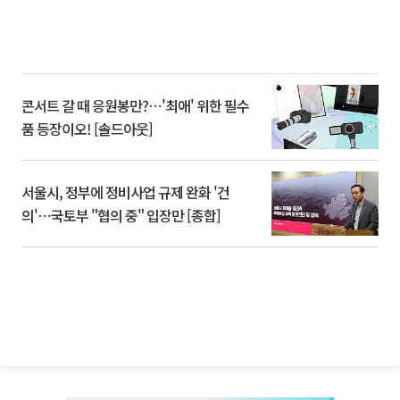
콘서트 갈 때 응원봉만?⋯'최애' 위한 필수
품 등장이오! [솔드아웃]
서울시, 정부에 정비사업 규제 완화 '건
의'⋯국토부 "협의 중" 입장만 [종합]