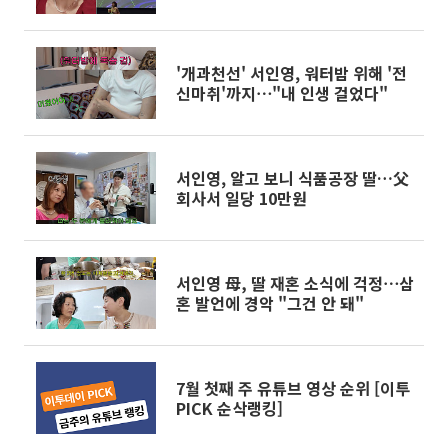
'개과천선' 서인영, 워터밤 위해 '전
신마취'까지⋯"내 인생 걸었다"
서인영, 알고 보니 식품공장 딸…父
회사서 일당 10만원
서인영 母, 딸 재혼 소식에 걱정⋯삼
혼 발언에 경악 "그건 안 돼"
7월 첫째 주 유튜브 영상 순위 [이투
PICK 순삭랭킹]