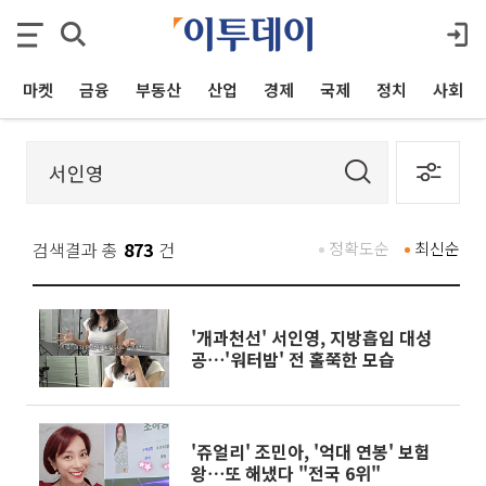
마켓
금융
부동산
산업
경제
국제
정치
사회
검색결과 총
873
건
정확도순
최신순
'개과천선' 서인영, 지방흡입 대성
공⋯'워터밤' 전 홀쭉한 모습
'쥬얼리' 조민아, '억대 연봉' 보험
왕⋯또 해냈다 "전국 6위"