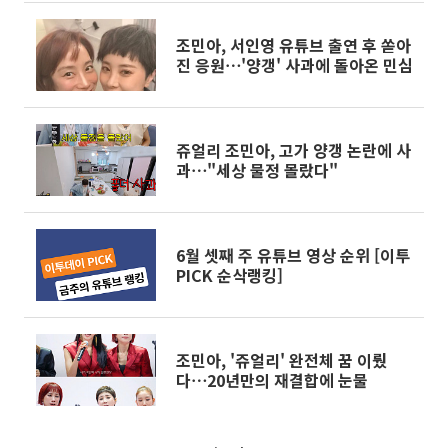
조민아, 서인영 유튜브 출연 후 쏟아
진 응원⋯'양갱' 사과에 돌아온 민심
쥬얼리 조민아, 고가 양갱 논란에 사
과⋯"세상 물정 몰랐다"
6월 셋째 주 유튜브 영상 순위 [이투
PICK 순삭랭킹]
조민아, '쥬얼리' 완전체 꿈 이뤘
다⋯20년만의 재결합에 눈물