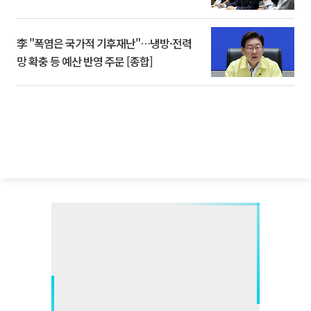
李 "폭염은 국가적 기후재난"…냉방·전력
망 확충 등 예산 반영 주문 [종합]