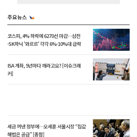
주요뉴스
코스피, 4% 하락에 6270선 마감…삼전
·SK하닉 '와르르' 각각 6%·10%대 급락
ISA 계좌, 5년마다 깨라고요? [이슈크래
커]
세금 꺼낸 정부에…오세훈 서울시장 “집값
해법은 공급” [종합]