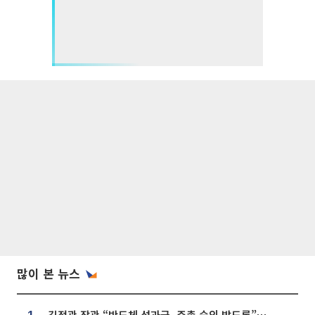
많이 본 뉴스
김정관 장관 “반도체 성과급, 주총 승인 받도록”…상법·자본시장법 개정 시사