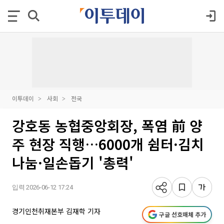
이투데이
사회
전국
강호동 농협중앙회장, 폭염 前 양
주 현장 직행…6000개 쉼터·김치
나눔·일손돕기 '총력'
입력 2026-06-12 17:24
경기인천취재본부 김재학 기자
구글 선호매체 추가