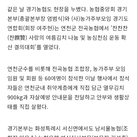
같은 날 경기농협도 현장을 누볐다. 농협중앙회 경기
본부(총괄본부장 엄범식)와 (사)농가주부모임 경기도
연합회(회장 여주현)는 연천군 전곡농협에서 '찬찬찬
(찬饌贊) 사랑의 여름김치 나눔 및 농심천심 운동 확
산 결의대회'를 열었다.
연천군수를 비롯해 전곡농협 조합장, 농가주부 모임
임원 및 회원 등 60여명이 참석한 이날 행사에서 참석
자들은 연천군내 취약계층에게 직접 담근 열무김치
900kg과 자살예방 안내문을 전달하고 안부와 생활상
태를 직접 살폈다.
경기본부는 화성특례시 서신면에서도 남서울농협(조