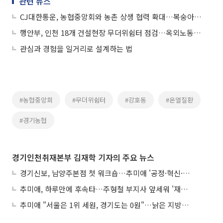
관련 뉴스
CJ대한통운, 농협중앙회와 농촌 상생 협력 확대…복숭아 농가 봉사활동
행안부, 인천 18개 건설현장 무더위쉼터 점검…옥외노동자 안전 강화
관심과 경험을 일거리로 설계하는 법
#농협중앙회
#무더위쉼터
#강호동
#온열질환
#경기농협
경기인천취재본부 김재학 기자의 주요 뉴스
경기신보, 남양주본점 첫 워크숍…추미애 '공정·혁신·포용' 전면 반영
추미애, 하루만에 후속타…주형철 부지사 앞세워 '재정TF' 즉시 가동
추미애 "서울은 1위 세원, 경기도는 0원"…낡은 지방세제 정조준