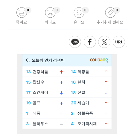
0
0
0
0
좋아요
화나요
슬퍼요
추가취재 원해요