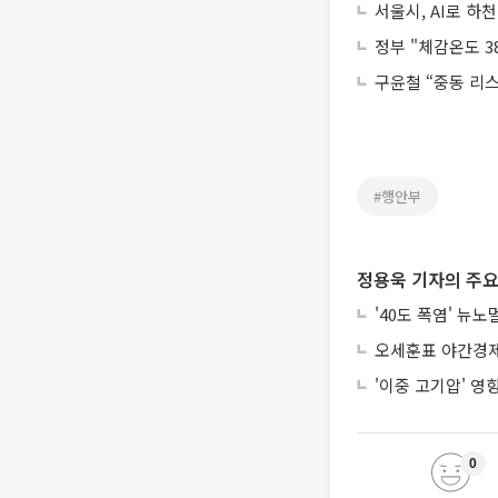
서울시, AI로 하
정부 "체감온도 
구윤철 “중동 리
#행안부
정용욱 기자의 주요
'40도 폭염' 뉴
오세훈표 야간경제 
'이중 고기압' 영
0