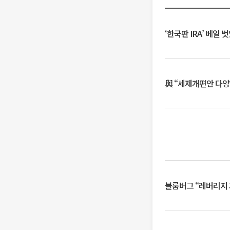
‘한국판 IRA’ 베
與 “세제개편안 다양
블룸버그 “레버리지 