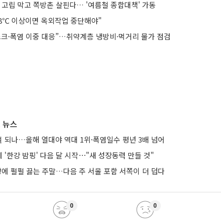
천 고립 막고 쪽방촌 살핀다… '여름철 종합대책' 가동
38℃ 이상이면 옥외작업 중단해야"
스크·폭염 이중 대응”…취약계층 냉방비·먹거리 물가 점검
 뉴스
노멀 되나…올해 열대야 역대 1위·폭염일수 평년 3배 넘어
'한강 밤핑' 다음 달 시작⋯"새 성장동력 만들 것"
향에 펄펄 끓는 주말…다음 주 서울 포함 서쪽이 더 덥다
0
0