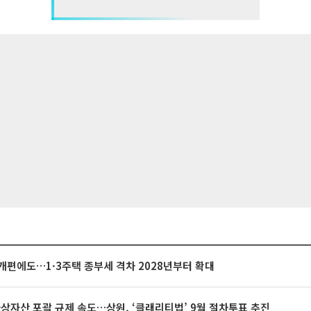
개편에도…1·3주택 종부세 격차 2028년부터 확대
가상자산 포괄 규제 속도…상원, ‘클래리티법’ 9월 절차투표 추진