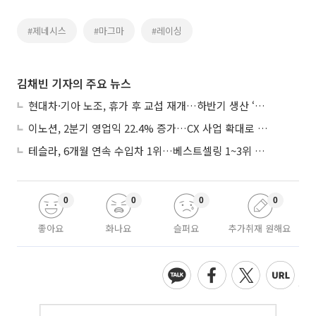
#제네시스
#마그마
#레이싱
김채빈 기자의 주요 뉴스
현대차·기아 노조, 휴가 후 교섭 재개…하반기 생산 ‘분수령’
이노션, 2분기 영업익 22.4% 증가…CX 사업 확대로 성장세 지속
테슬라, 6개월 연속 수입차 1위…베스트셀링 1~3위 싹쓸이
0
0
0
0
좋아요
화나요
슬퍼요
추가취재 원해요