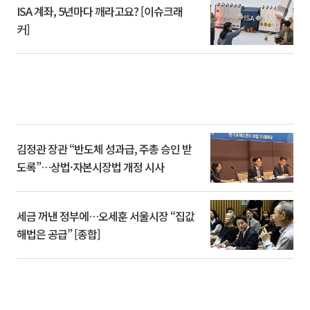
ISA 계좌, 5년마다 깨라고요? [이슈크래
커]
김정관 장관 “반도체 성과급, 주총 승인 받
도록”…상법·자본시장법 개정 시사
세금 꺼낸 정부에…오세훈 서울시장 “집값
해법은 공급” [종합]