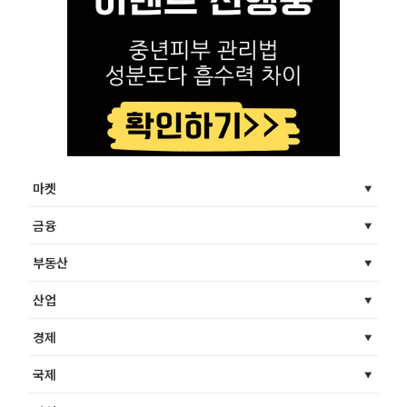
마켓
금융
부동산
산업
경제
국제