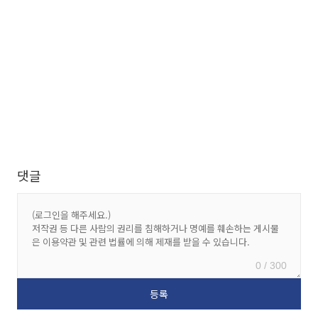
댓글
0 / 300