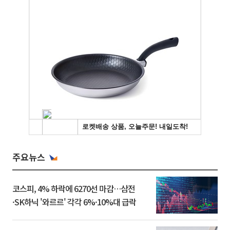
주요뉴스
코스피, 4% 하락에 6270선 마감…삼전
·SK하닉 '와르르' 각각 6%·10%대 급락