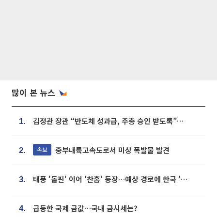
많이 본 뉴스
김정관 장관 “반도체 성과급, 주총 승인 받도록”…상법·자본시장법 개정 시사
1.
중부내륙고속도로서 미상 폭발물 발견
속보
2.
태풍 '돌핀' 이어 '찬홈' 등장…예상 경로에 한국 '한숨'
3.
급등한 국제 금값…국내 금시세는?
4.