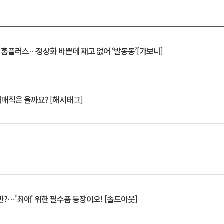
연 홈플러스…정상화 바쁜데 재고 없어 ‘발동동’[가보니]
서매직은 올까요? [해시태그]
?⋯'최애' 위한 필수품 등장이오! [솔드아웃]