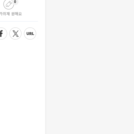
0
가취재 원해요