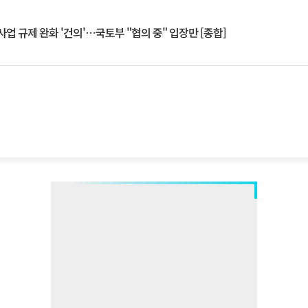
업 규제 완화 '건의'⋯국토부 "협의 중" 입장만 [종합]