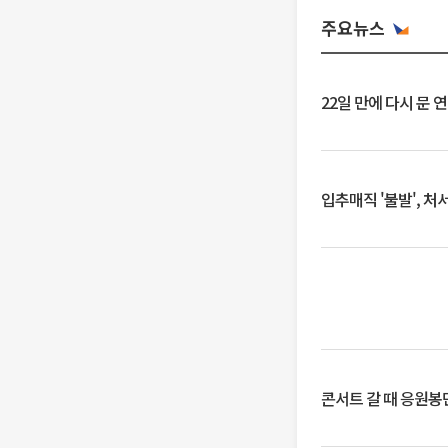
주요뉴스
22일 만에 다시 문 
입추매직 '불발', 처
콘서트 갈 때 응원봉만