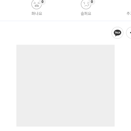
0
0
화나요
슬퍼요
추