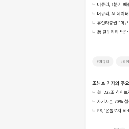
머큐리, 1분기 
머큐리, AI 데이
유안타증권 “머큐리
美 클래리티 법안
#머큐리
#광
조남호 기자의 주요
美 ‘232조 하이
자기자본 70% 철
E8, ‘온톨로지 