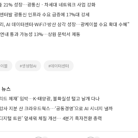
매출 21% 성장…광통신ㆍ차세대 네트워크 사업 강화
터센터발 광통신 인프라 수요 급증에 17%대 강세
, AI 데이터센터·WiFi7·방산 삼각 성장…광케이블 수요 확대 수혜”
 연내 통과 가능성 13%…상원 문턱서 제동
케이블
#생성형AI
#데이터센터
 뉴스
브리드 제재’ 임박…K-태양광, 불확실성 털고 날개 다나
강사 지분 산 크라우드웍스…‘공동경영’으로 AI 시너지 낼까
AI·디지털 트윈’ 앞세워 체질 개선… 4분기 흑자전환 총력