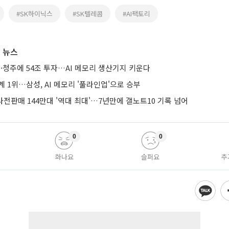
#SK하이닉스
#SK텔레콤
#AI팩토리
 뉴스
·청주에 54조 투자…AI 메모리 생산기지 키운다
계 1위…삼성, AI 메모리 '풀라인업'으로 승부
 사전판매 144만대 '역대 최대'…7년만에 갤노트10 기록 넘어
0
0
화나요
슬퍼요
추