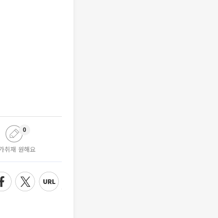
0
가취재 원해요