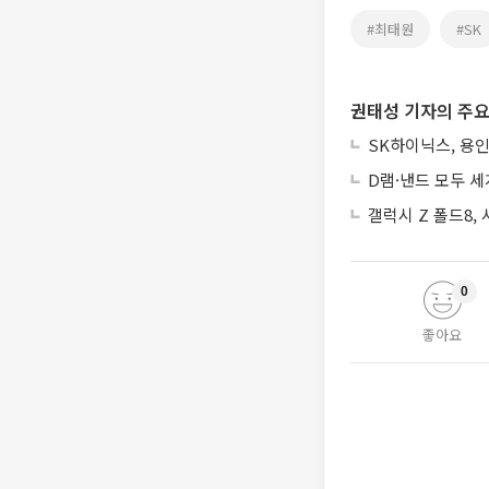
#최태원
#SK
권태성 기자의 주요
SK하이닉스, 용인
D램·낸드 모두 세
갤럭시 Z 폴드8,
0
좋아요