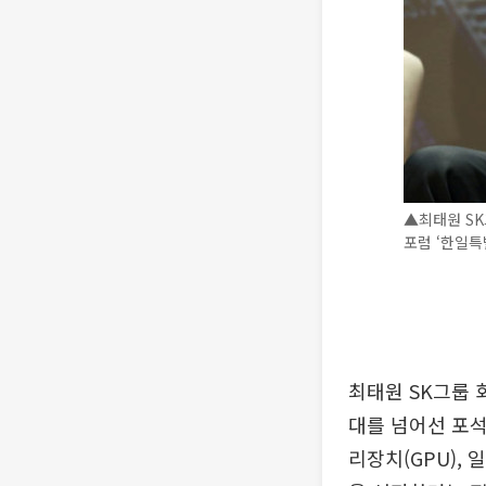
▲최태원 SK
포럼 ‘한일특
최태원 SK그룹 
대를 넘어선 포석
리장치(GPU),