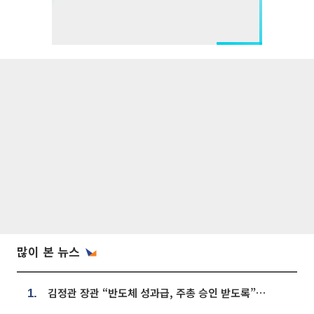
많이 본 뉴스
김정관 장관 “반도체 성과급, 주총 승인 받도록”…상법·자본시장법 개정 시사
1.