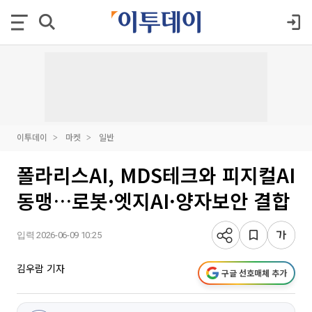
이투데이
마켓
일반
폴라리스AI, MDS테크와 피지컬AI
동맹…로봇·엣지AI·양자보안 결합
입력 2026-06-09 10:25
김우람 기자
구글 선호매체 추가