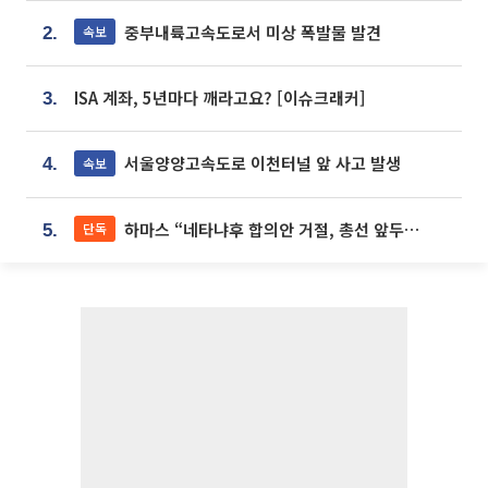
중부내륙고속도로서 미상 폭발물 발견
속보
2.
ISA 계좌, 5년마다 깨라고요? [이슈크래커]
3.
서울양양고속도로 이천터널 앞 사고 발생
속보
4.
하마스 “네타냐후 합의안 거절, 총선 앞두고 시간 끌기”
단독
5.