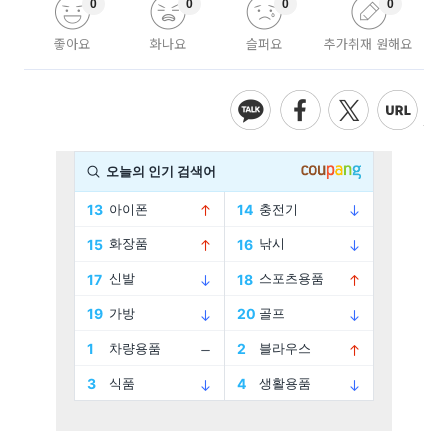
0
0
0
0
좋아요
화나요
슬퍼요
추가취재 원해요