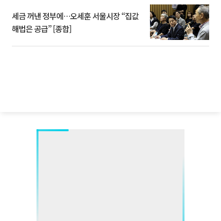
세금 꺼낸 정부에…오세훈 서울시장 “집값
해법은 공급” [종합]