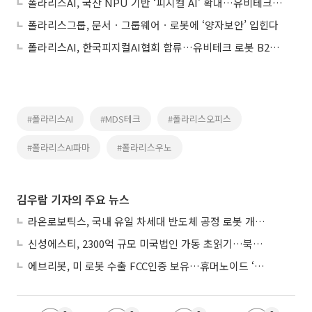
폴라리스AI, 국산 NPU 기반 ‘피지컬 AI’ 확대…유비테크 로봇과 결합
폴라리스그룹, 문서ㆍ그룹웨어ㆍ로봇에 ‘양자보안’ 입힌다
폴라리스AI, 한국피지컬AI협회 합류…유비테크 로봇 B2B 영업 본격 가동
#폴라리스AI
#MDS테크
#폴라리스오피스
#폴라리스AI파마
#폴라리스우노
김우람 기자의 주요 뉴스
라온로보틱스, 국내 유일 차세대 반도체 공정 로봇 개발 ‘고객사 테스트 진행’
신성에스티, 2300억 규모 미국법인 가동 초읽기…북미 ESS 공략 본격화
에브리봇, 미 로봇 수출 FCC인증 보유…휴머노이드 ‘AI 두뇌’ 탑재 속도