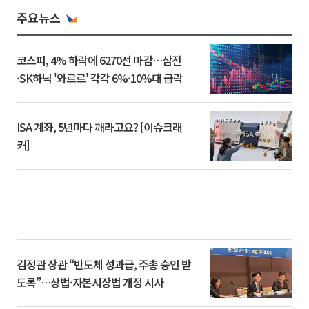
주요뉴스
코스피, 4% 하락에 6270선 마감…삼전
·SK하닉 '와르르' 각각 6%·10%대 급락
ISA 계좌, 5년마다 깨라고요? [이슈크래
커]
김정관 장관 “반도체 성과급, 주총 승인 받
도록”…상법·자본시장법 개정 시사