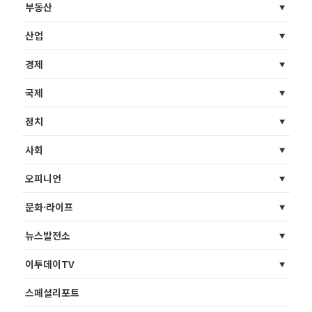
부동산
산업
경제
국제
정치
사회
오피니언
문화·라이프
뉴스발전소
이투데이TV
스페셜리포트