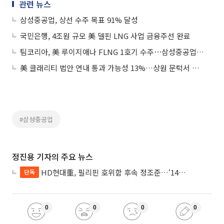
관련 뉴스
삼성중공업, 상선 수주 목표 91% 달성
국민은행, 4조원 규모 美 델핀 LNG 사업 금융주선 완료
팀코리아, 美 루이지애나 FLNG 1호기 수주⋯삼성중공업 4조원 규모 EPC 확보
美 클래리티 법안 연내 통과 가능성 13%…상원 문턱서 제동
#삼성중공업
정진용 기자의 주요 뉴스
HD현대重, 필리핀 호위함 후속 정조준…‘14척+α’ 싹쓸이 노린다
단독
0
0
0
0