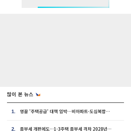
많이 본 뉴스
영끌 '주택공급' 대책 임박⋯비아파트·도심복합까지 총동원
1.
종부세 개편에도…1·3주택 종부세 격차 2028년부터 확대
2.