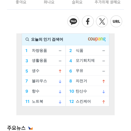
좋아요
화나요
슬퍼요
추가취재 원해요
주요뉴스