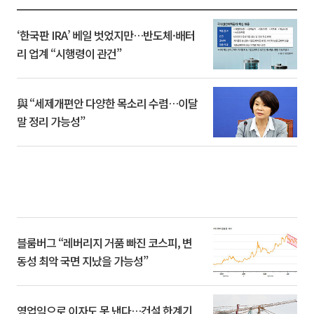
‘한국판 IRA’ 베일 벗었지만…반도체·배터
리 업계 “시행령이 관건”
與 “세제개편안 다양한 목소리 수렴…이달
말 정리 가능성”
블룸버그 “레버리지 거품 빠진 코스피, 변
동성 최악 국면 지났을 가능성”
영업익으로 이자도 못 낸다…건설 한계기