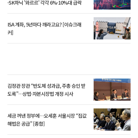
·SK하닉 '와르르' 각각 6%·10%대 급락
ISA 계좌, 5년마다 깨라고요? [이슈크래
커]
김정관 장관 “반도체 성과급, 주총 승인 받
도록”…상법·자본시장법 개정 시사
세금 꺼낸 정부에…오세훈 서울시장 “집값
해법은 공급” [종합]