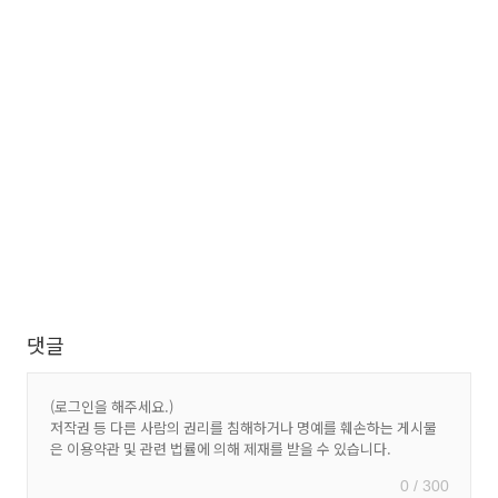
댓글
0 / 300