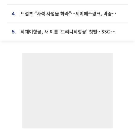
트럼프 “자석 사업을 하라”…제이에스링크, 비중국 영구자석 공급망 구축 속도
4.
티웨이항공, 새 이름 '트리니티항공' 첫발…SSC 전략 본격화
5.