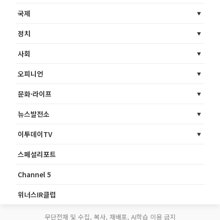
국제
정치
사회
오피니언
문화·라이프
뉴스발전소
이투데이TV
스페셜리포트
Channel 5
위너스IR클럽
무단전재 및 수집, 복사, 재배포, AI학습 이용 금지