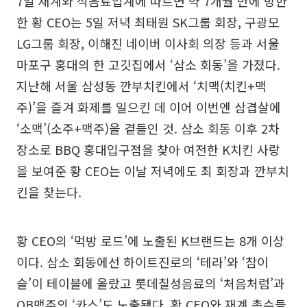
7일 재계와 식음료업계에 따르면 약 7개월 만에 방한
한 황 CEO는 5일 저녁 최태원 SK그룹 회장, 구광모
LG그룹 회장, 이해진 네이버 이사회 의장 등과 서울
마포구 홍대의 한 고깃집에서 ‘삼소 회동’을 가졌다.
지난해 서울 삼성동 깐부치킨에서 ‘치맥(치킨+맥
주)’을 즐겨 화제를 일으킨 데 이어 이번엔 삼겹살에
‘소맥’(소주+맥주)을 곁들인 것. 삼소 회동 이후 2차
장소로 BBQ 홍대입구점을 찾아 여전한 K치킨 사랑
을 보여준 황 CEO는 이날 저녁에도 최 회장과 깐부치
킨을 찾는다.
황 CEO의 ‘먹방 로드’에 노출된 K브랜드는 8개 이상
이다. 삼소 회동에선 하이트진로의 ‘테라’와 ‘참이
슬’이 테이블에 올랐고 롯데칠성음료의 ‘처음처럼’과
OB맥주의 ‘카스’도 노출됐다. 황 CEO와 재계 총수들