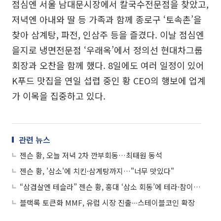
점심엔 서울 남대문시장에서 칼국수전문점을 찾았고,
저녁엔 아내와 딸 등 가족과 함께 종로구 ‘토속촌’을
찾아 삼계탕, 파전, 인삼주 등을 즐겼다. 이날 점심엔
을지로 냉면전문점 ‘우래옥’에서 정의선 현대차그룹
회장과 오찬을 함께 했다. 8일에도 여러 일정이 있어
K푸드 맛집을 연일 섭렵 중인 황 CEO의 행보에 업계
가 이목을 집중하고 있다.
관련 뉴스
젠슨 황, 오늘 저녁 2차 깐부회동…최태원 동석
젠슨 황, '삼소'에 치킨·삼계탕까지…"너무 맛있다"
“삼겹살엔 테슬라” 젠슨 황, 홍대 ‘삼소 회동’에 테라·참이슬 낙점
블랙록 토큰화 MMF, 유럽 시장 진출∙∙∙스테이블코인 확장