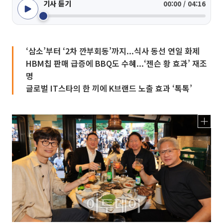
기사 듣기
00:00 / 04:16
‘삼소’부터 ‘2차 깐부회동’까지...식사 동선 연일 화제
HBM칩 판매 급증에 BBQ도 수혜...‘젠슨 황 효과’ 재조
명
글로벌 IT스타의 한 끼에 K브랜드 노출 효과 ‘톡톡’