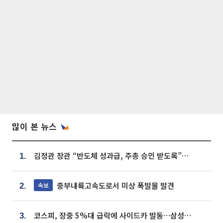
많이 본 뉴스
김정관 장관 “반도체 성과급, 주총 승인 받도록”…상법·자본시장법 개정 시사
1.
중부내륙고속도로서 미상 폭발물 발견
속보
2.
코스피, 장중 5%대 급락에 사이드카 발동…삼성·SK 동반 폭락
3.