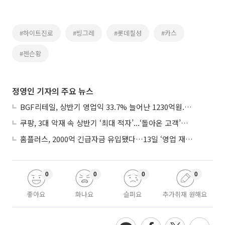
#하이트진로
#빙그레
#롯데칠성
#카스
#젠슨황
정영인 기자의 주요 뉴스
BGF리테일, 상반기 영업익 33.7% 늘어난 1230억원...2분기 영업익 22.3%↑
쿠팡, 3대 악재 속 상반기 ‘최대 적자’...‘돌아온 고객’에 수익성 반등 주목
홈플러스, 2000억 긴급자금 유입됐다…13일 ‘영업 재개’
0
0
0
0
좋아요
화나요
슬퍼요
추가취재 원해요