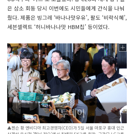
은 삼소 회동 당시 이번에도 시민들에게 간식을 나눠
줬다. 제품은 빙그레 ‘바나나맛우유’, 팔도 ‘비락식혜’,
세븐셀렉트 ‘허니바나나맛 HBM칩’ 등이었다.
▲젠슨 황 엔비디아 최고경영자(CEO)가 5일 서울 마포구 홍대 인근
삼겹살 음식점 '형님 저요'에서 최태원 SK그룹 회장, 구광모 LG그룹