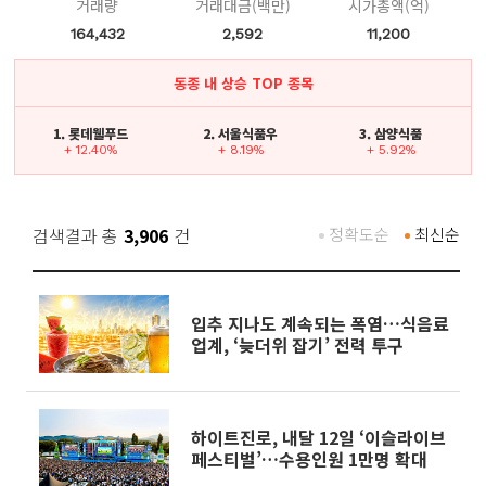
거래량
거래대금(백만)
시가총액(억)
164,432
2,592
11,200
동종 내 상승 TOP 종목
1. 롯데웰푸드
2. 서울식품우
3. 삼양식품
+ 12.40%
+ 8.19%
+ 5.92%
검색결과 총
3,906
건
정확도순
최신순
입추 지나도 계속되는 폭염…식음료
업계, ‘늦더위 잡기’ 전력 투구
하이트진로, 내달 12일 ‘이슬라이브
페스티벌’…수용인원 1만명 확대