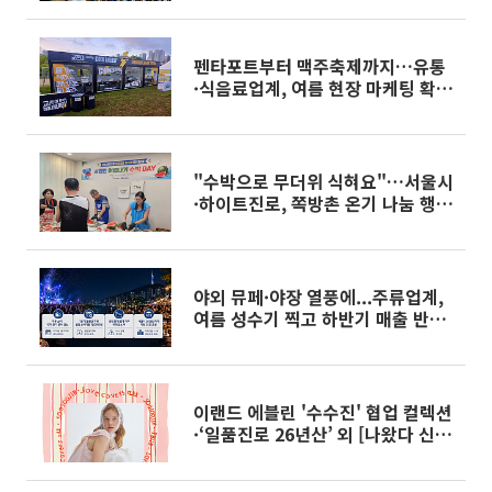
펜타포트부터 맥주축제까지…유통
·식음료업계, 여름 현장 마케팅 확
대
"수박으로 무더위 식혀요"…서울시
·하이트진로, 쪽방촌 온기 나눔 행
사
야외 뮤페·야장 열풍에...주류업계,
여름 성수기 찍고 하반기 매출 반등
기대
이랜드 에블린 '수수진' 협업 컬렉션
·‘일품진로 26년산’ 외 [나왔다 신
상]