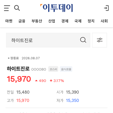
마켓
금융
부동산
산업
경제
국제
정치
사회
장종료
2026.08.07
하이트진로
000080
코스피
음식료품
15,970
490
3.17%
전일
시가
15,480
15,390
고가
저가
15,970
15,350