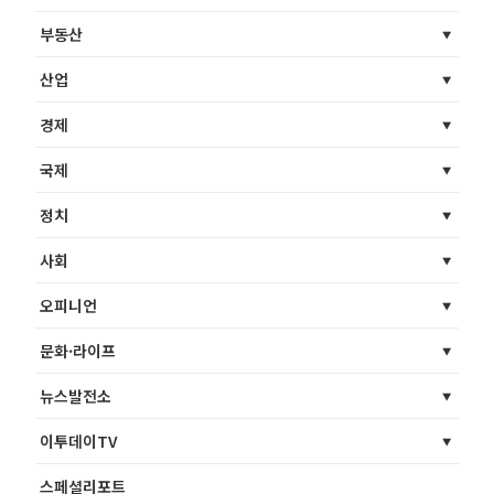
부동산
산업
경제
국제
정치
사회
오피니언
문화·라이프
뉴스발전소
이투데이TV
스페셜리포트