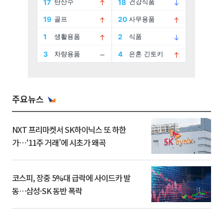
주요뉴스
NXT 프리마켓서 SK하이닉스 또 하한
가⋯‘11주 거래’에 시초가 왜곡
코스피, 장중 5%대 급락에 사이드카 발
동…삼성·SK 동반 폭락