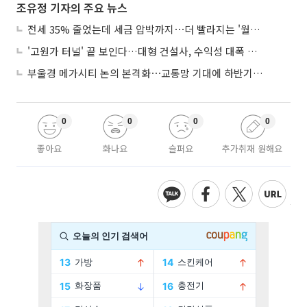
조유정 기자의 주요 뉴스
전세 35% 줄었는데 세금 압박까지⋯더 빨라지는 '월세화'
'고원가 터널' 끝 보인다…대형 건설사, 수익성 대폭 개선
부울경 메가시티 논의 본격화⋯교통망 기대에 하반기 분양시장 '주목'
0
0
0
0
좋아요
화나요
슬퍼요
추가취재 원해요