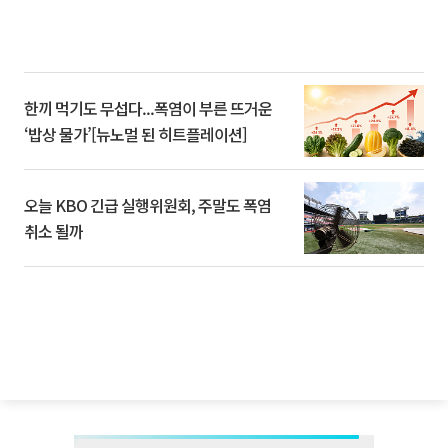
한끼 먹기도 무섭다...폭염이 부른 뜨거운
‘밥상 물가’[뉴노멀 된 히트플레이션]
오늘 KBO 긴급 실행위원회, 주말도 폭염
취소 될까