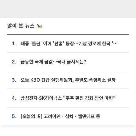
많이 본 뉴스
태풍 '돌핀' 이어 '찬홈' 등장…예상 경로에 한국 '한숨'
1.
급등한 국제 금값…국내 금시세는?
2.
오늘 KBO 긴급 실행위원회, 주말도 폭염취소 될까
3.
삼성전자·SK하이닉스 “주주 환원 강화 방안 마련”
4.
[오늘의 IR] 고려아연ㆍ심텍ㆍ엘앤에프 등
5.