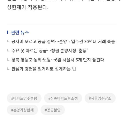
상한제가 적용된다.
관련 뉴스
공사비 오르고 공급 절벽⋯분양ㆍ입주권 30억대 거래 속출
수요 못 따르는 공급…창원 분양시장 ‘훈풍’
성북·영등포·동작·노원⋯6월 서울서 5개 단지 풀린다
관심과 경험을 일거리로 설계하는 법
#아파트입주물량
#신축아파트희소성
#서울입주감소
#분양가상한제
#공공분양