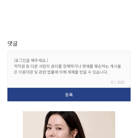
댓글
0 / 300