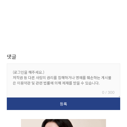
댓글
0 / 300