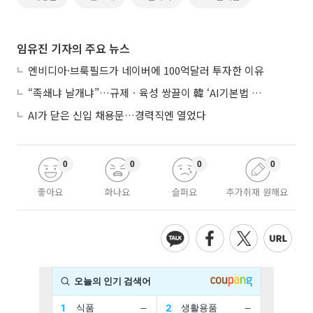
임유진 기자의 주요 뉴스
엔비디아·브룩필드가 네이버에 100억달러 투자한 이유
“족쇄냐 날개냐”…규제ㆍ육성 쌍끌이 韓 ‘AI기본법 개정안’ 오늘 시행
AI가 닫은 신입 채용문…경력직엔 열었다
0
0
0
0
좋아요
화나요
슬퍼요
추가취재 원해요