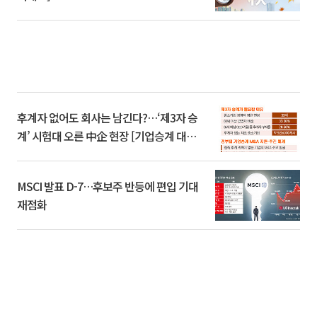
후계자 없어도 회사는 남긴다?…‘제3자 승
계’ 시험대 오른 中企 현장 [기업승계 대전
환]
MSCI 발표 D-7…후보주 반등에 편입 기대
재점화