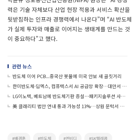
력은 기술 자체보다 산업 현장 적용과 서비스 확산을
뒷받침하는 인프라 경쟁력에서 나온다”며 “AI 반도체
가 실제 투자와 매출로 이어지는 생태계를 만드는 것
이 중요하다”고 했다.
관련 뉴스
반도체 이어 PCB...중국산 봇물에 미국 안보 새 골칫거리
한미반도체·딥엑스, 컴퓨텍스서 AI 공급망 확장…대만서 빛난 韓기업
LG이노텍, 베트남에 반도체기판 증설⋯패키지솔루션 사업 3조 육성 드라이브
美 클래리티 법안 연내 통과 가능성 13%…상원 문턱서 제동
#배경훈
#반도체
#엔비디
#SK텔레콤