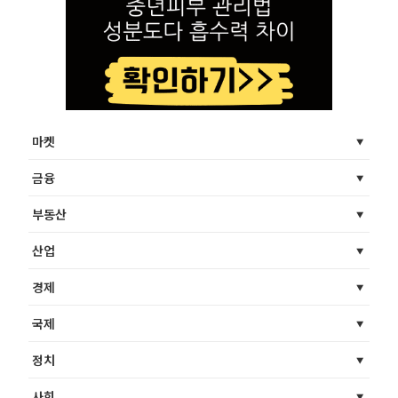
마켓
금융
부동산
산업
경제
국제
정치
사회