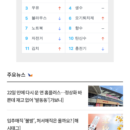
주요뉴스
22일 만에 다시 문 연 홈플러스…정상화 바
쁜데 재고 없어 ‘발동동’[가보니]
입추매직 '불발', 처서매직은 올까요? [해
시태그]