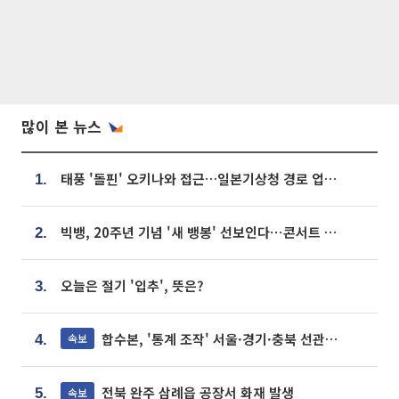
많이 본 뉴스
태풍 '돌핀' 오키나와 접근…일본기상청 경로 업데이트
1.
빅뱅, 20주년 기념 '새 뱅봉' 선보인다⋯콘서트 앞두고 팝업 개최
2.
오늘은 절기 '입추', 뜻은?
3.
합수본, '통계 조작' 서울·경기·충북 선관위 등 추가 압수수색
속보
4.
전북 완주 삼례읍 공장서 화재 발생
속보
5.