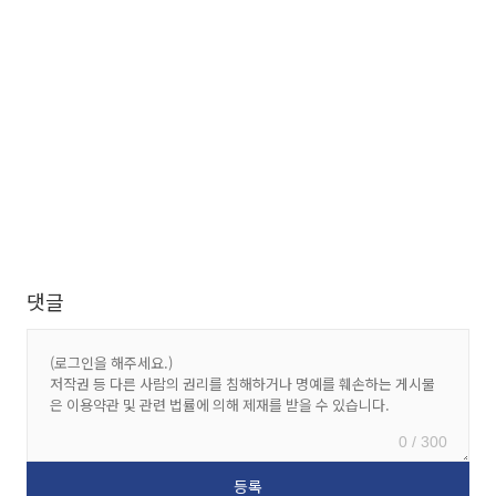
댓글
0 / 300