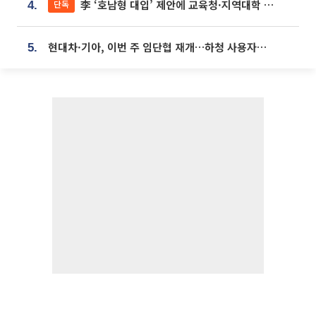
李 ‘호남형 대입’ 제안에 교육청·지역대학 서·논술형 입시 연계 '착수'
단독
4.
현대차·기아, 이번 주 임단협 재개…하청 사용자성 재심도 ‘변수’
5.