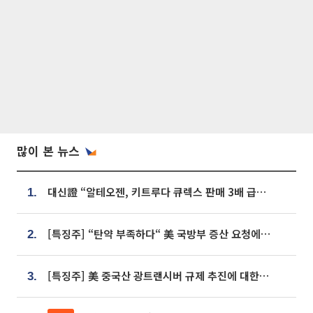
많이 본 뉴스
대신證 “알테오젠, 키트루다 큐렉스 판매 3배 급증…목표가 41만원 상향”
1.
[특징주] “탄약 부족하다“ 美 국방부 증산 요청에⋯국내 방산주 급등세
2.
[특징주] 美 중국산 광트랜시버 규제 추진에 대한광통신 등 광통신株 강세
3.