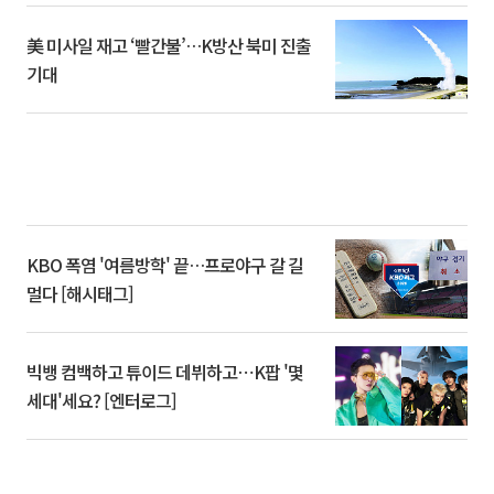
美 미사일 재고 ‘빨간불’…K방산 북미 진출
기대
KBO 폭염 '여름방학' 끝…프로야구 갈 길
멀다 [해시태그]
빅뱅 컴백하고 튜이드 데뷔하고⋯K팝 '몇
세대'세요? [엔터로그]