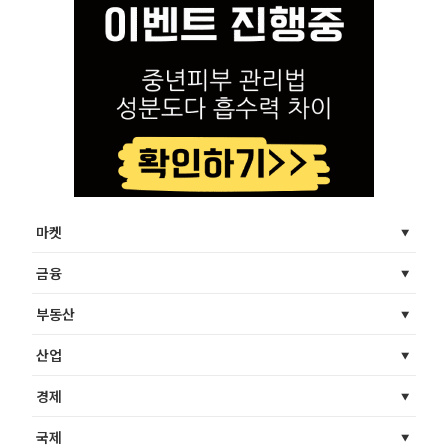
마켓
금융
부동산
산업
경제
국제