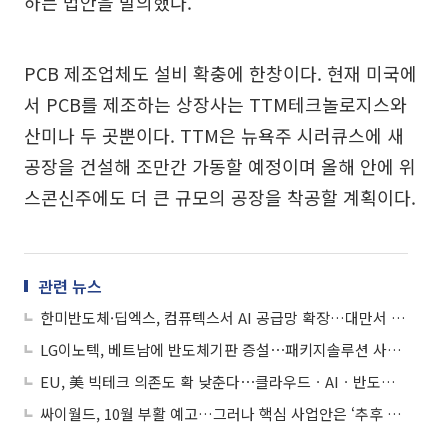
하는 법안을 발의했다.
PCB 제조업체도 설비 확충에 한창이다. 현재 미국에
서 PCB를 제조하는 상장사는 TTM테크놀로지스와
산미나 두 곳뿐이다. TTM은 뉴욕주 시러큐스에 새
공장을 건설해 조만간 가동할 예정이며 올해 안에 위
스콘신주에도 더 큰 규모의 공장을 착공할 계획이다.
관련 뉴스
한미반도체·딥엑스, 컴퓨텍스서 AI 공급망 확장…대만서 빛난 韓기업
LG이노텍, 베트남에 반도체기판 증설⋯패키지솔루션 사업 3조 육성 드라이브
EU, 美 빅테크 의존도 확 낮춘다⋯클라우드ㆍAIㆍ반도체 독립 추진
싸이월드, 10월 부활 예고…그러나 핵심 사업안은 ‘추후 공개’