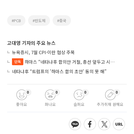
#PCB
#반도체
#중국
고대영 기자의 주요 뉴스
뉴욕증시, 7월 CPI·이란 협상 주목
하마스 “네타냐후 합의안 거절, 총선 앞두고 시간 끌기”
단독
네타냐후 “트럼프의 '하마스 합의 초안' 동의 못 해”
0
0
0
0
좋아요
화나요
슬퍼요
추가취재 원해요