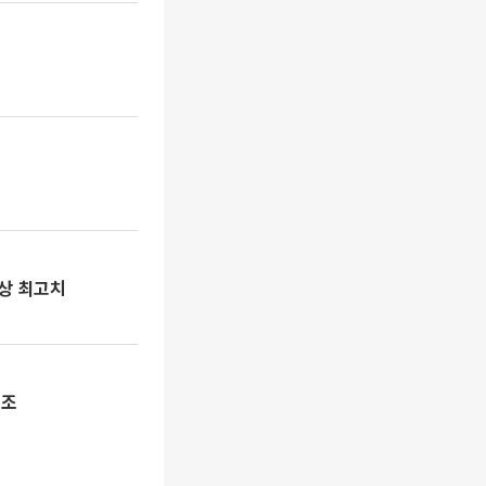
상 최고치
혼조