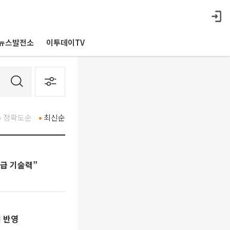
뉴스발전소
이투데이TV
정확도순
최신순
아급 기술력”
선 반영