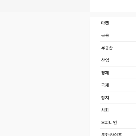
마켓
금융
부동산
산업
경제
국제
정치
사회
오피니언
문화·라이프