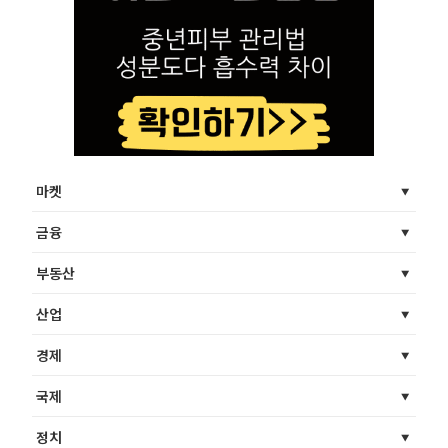
마켓
금융
부동산
산업
경제
국제
정치