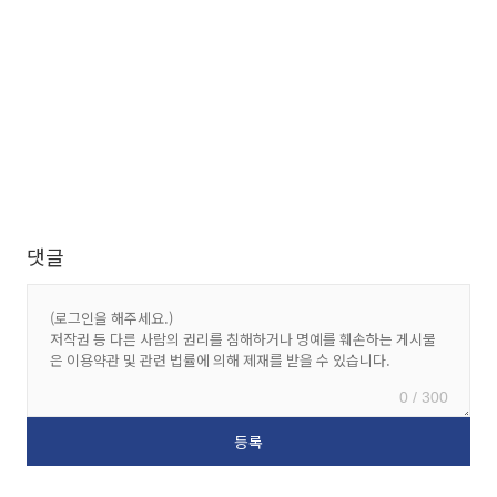
댓글
0 / 300