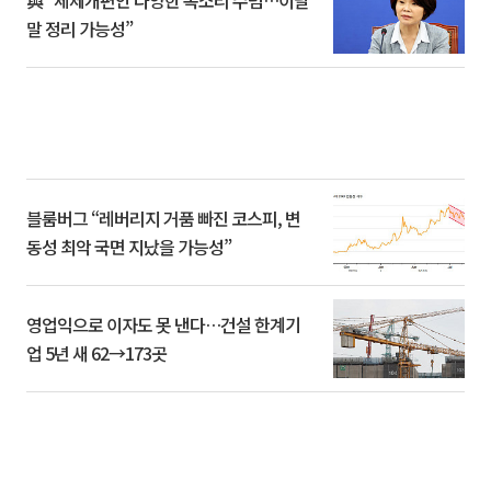
與 “세제개편안 다양한 목소리 수렴…이달
말 정리 가능성”
블룸버그 “레버리지 거품 빠진 코스피, 변
동성 최악 국면 지났을 가능성”
영업익으로 이자도 못 낸다…건설 한계기
업 5년 새 62→173곳