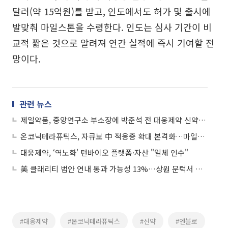
달러(약 15억원)를 받고, 인도에서도 허가 및 출시에
발맞춰 마일스톤을 수령한다. 인도는 심사 기간이 비
교적 짧은 것으로 알려져 연간 실적에 즉시 기여할 전
망이다.
관련 뉴스
제일약품, 중앙연구소 부소장에 박준석 전 대웅제약 신약Discovery 센터장 영입
온코닉테라퓨틱스, 자큐보 中 적응증 확대 본격화…마일스톤 100만달러 추가 확보
대웅제약, ‘역노화' 턴바이오 플랫폼·자산 "일체 인수"
美 클래리티 법안 연내 통과 가능성 13%…상원 문턱서 제동
#대웅제약
#온코닉테라퓨틱스
#신약
#엔블로