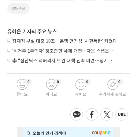
#자큐보
유혜은 기자의 주요 뉴스
잠재적 부실 대출 10조…은행 건전성 '시한폭탄' 커졌다
‘비거주 1주택자’ 정조준한 세제 개편…다음 스텝은 금융 대책
李 “삼전닉스 레버리지 보완 대책 신속 마련⋯장기 채무 과감히 탕감”
0
0
0
0
좋아요
화나요
슬퍼요
추가취재 원해요