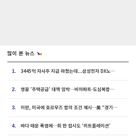
많이 본 뉴스
3445억 자사주 지급 마쳤는데...삼성전자 DX노조, 뒤늦은 '떼쓰기 집회'
1.
영끌 '주택공급' 대책 임박⋯비아파트·도심복합까지 총동원
2.
이란, 미국에 호르무즈 합의 조건 제시…美 “경기 아직 안 끝나” [종합]
3.
바다 태운 폭염에…회 한 접시도 ‘히트플레이션’
4.