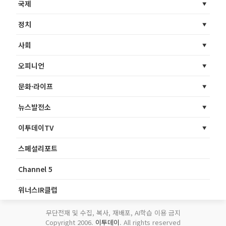
국제
정치
사회
오피니언
문화·라이프
뉴스발전소
이투데이TV
스페셜리포트
Channel 5
위너스IR클럽
무단전재 및 수집, 복사, 재배포, AI학습 이용 금지
Copyright 2006.
이투데이
. All rights reserved