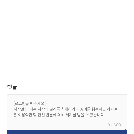
댓글
0 / 300