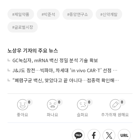
#제일약품
#박준석
#중앙연구소
#신약개발
#글로벌시장
노상우 기자의 주요 뉴스
GC녹십자, mRNA 백신 정밀 분석 기술 확보
J&J도 참전…빅파마, 차세대 ‘in vivo CAR-T’ 선점 경쟁 본격화
“폐렴구균 백신, 맞았다고 끝 아니다…접종력 확인해야”
0
0
0
0
좋아요
화나요
슬퍼요
추가취재 원해요