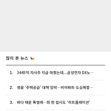
많이 본 뉴스
3445억 자사주 지급 마쳤는데...삼성전자 DX노조, 뒤늦은 '떼쓰기 집회'
1.
영끌 '주택공급' 대책 임박⋯비아파트·도심복합까지 총동원
2.
바다 태운 폭염에…회 한 접시도 ‘히트플레이션’
3.