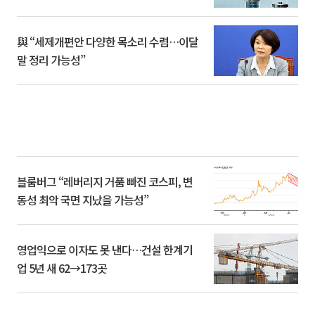
與 “세제개편안 다양한 목소리 수렴…이달
말 정리 가능성”
블룸버그 “레버리지 거품 빠진 코스피, 변
동성 최악 국면 지났을 가능성”
영업익으로 이자도 못 낸다…건설 한계기
업 5년 새 62→173곳