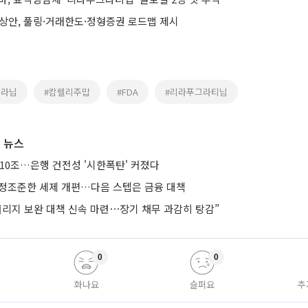
예상안, 풀링·거래한도·정형증권 로드맵 제시
세라닙
#캄렐리주맙
#FDA
#리라푸그라티닙
 뉴스
10조…은행 건전성 '시한폭탄' 커졌다
’ 정조준한 세제 개편…다음 스텝은 금융 대책
버리지 보완 대책 신속 마련⋯장기 채무 과감히 탕감”
0
0
화나요
슬퍼요
추