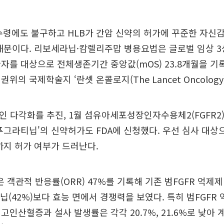
 수령에도 불구하고 HLB가 간암 신약의 허가에 꾸준한 자신
때문이다. 리보세라닙·캄렐리주맙 병용요법은 글로벌 임상 3
자를 대상으로 전체생존기간 중앙값(mOS) 23.8개월을 기
위의 국제학술지 ‘란셋 온콜로지(The Lancet Oncology
인 다각화를 추진, 1월 섬유아세포성장인자수용체2(FGFR2)
푸그라티닙'의 신약허가도 FDA에 신청했다. 우선 심사 대상
까지 허가 여부가 드러난다.
객관적 반응률(ORR) 47%를 기록해 기존 범FGFR 억제
티닙(42%)보다 효능 면에서 경쟁력을 보였다. 특히 범FGFR
고인산혈증과 설사 발생률은 각각 20.7%, 21.6%로 낮아 