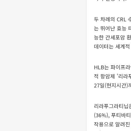
두 차례의 CRL
는 뛰어난 효능 
능한 간세포암 환
데이터는 세계적 권
HLB는 파이프라
적 항암제 '리라
27일(현지시간)
리라푸그라티닙은 
(36%), 푸티바
작용으로 알려진 