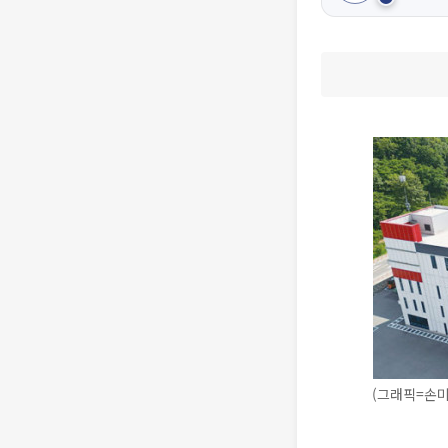
(그래픽=손미