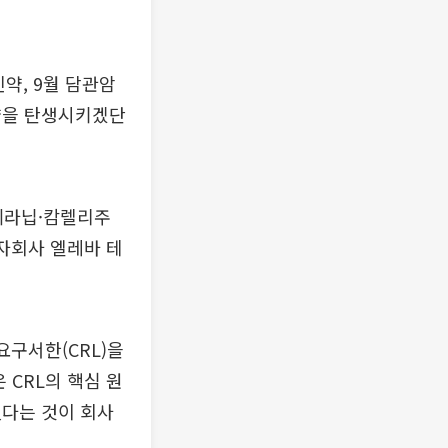
약, 9월 담관암
신약을 탄생시키겠단
세라닙·캄렐리주
 자회사 엘레바 테
요구서한(CRL)을
CRL의 핵심 원
했다는 것이 회사