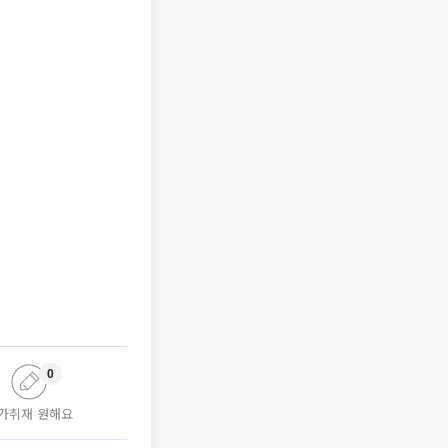
0
가취재 원해요