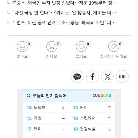
프랑스, 외국인 투자 빗장 걸었다⋯지분 10%부터 정부가 승인
"다신 국장 안 한다"⋯'카지노' 된 韓증시, 개미들 떠난다
트럼프, 이란 공격 전격 취소…중동 ‘파국의 주말’ 피했다
0
0
0
0
좋아요
화나요
슬퍼요
추가취재 원해요