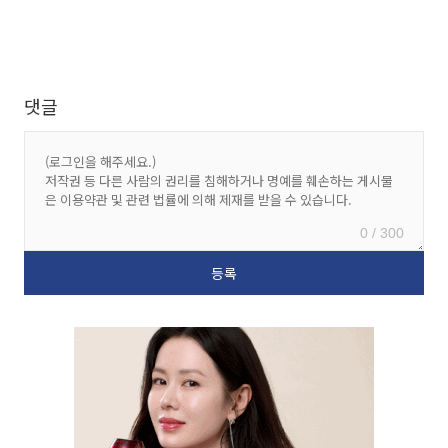
댓글
0 / 300