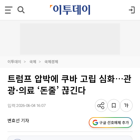
이투데이
국제
국제경제
트럼프 압박에 쿠바 고립 심화…관
광·의료 ‘돈줄’ 끊긴다
입력 2026-06-04 16:07
변효선 기자
구글 선호매체 추가