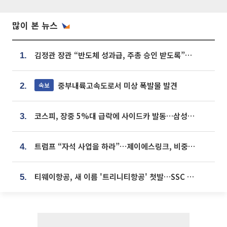
많이 본 뉴스
김정관 장관 “반도체 성과급, 주총 승인 받도록”…상법·자본시장법 개정 시사
1.
중부내륙고속도로서 미상 폭발물 발견
속보
2.
코스피, 장중 5%대 급락에 사이드카 발동…삼성·SK 동반 폭락
3.
트럼프 “자석 사업을 하라”…제이에스링크, 비중국 영구자석 공급망 구축 속도
4.
티웨이항공, 새 이름 '트리니티항공' 첫발…SSC 전략 본격화
5.