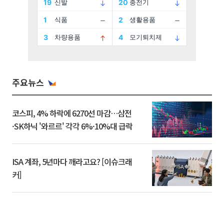
주요뉴스
코스피, 4% 하락에 6270선 마감…삼전
·SK하닉 '와르르' 각각 6%·10%대 급락
ISA 계좌, 5년마다 깨라고요? [이슈크래
커]