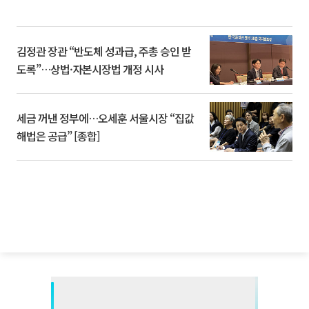
김정관 장관 “반도체 성과급, 주총 승인 받
도록”…상법·자본시장법 개정 시사
세금 꺼낸 정부에…오세훈 서울시장 “집값
해법은 공급” [종합]