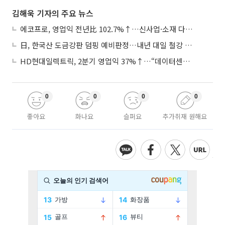
김해욱 기자의 주요 뉴스
에코프로, 영업익 전년比 102.7%↑…신사업·소재 다각화 박차
日, 한국산 도금강판 덤핑 예비판정…내년 대일 철강 수출 ‘빨간불’
HD현대일렉트릭, 2분기 영업익 37%↑…“데이터센터 사업, 새로운 성장 축”
0
0
0
0
좋아요
화나요
슬퍼요
추가취재 원해요