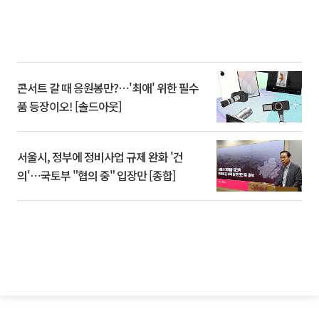
콘서트 갈 때 응원봉만?⋯'최애' 위한 필수
품 등장이오! [솔드아웃]
서울시, 정부에 정비사업 규제 완화 '건
의'⋯국토부 "협의 중" 입장만 [종합]