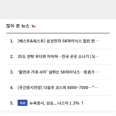
많이 본 뉴스
[베스트&워스트] 삼성전자·SK하이닉스 밀린 한 주…상상인증권은 85% 급등
1.
35도 안팎 무더위 이어져…전국 곳곳 소나기 [오늘 날씨]
2.
'불안과 기대 사이' 널뛰는 SK하이닉스…증권가 "HBM4·LTA 기반 펀터멘털 견고"
3.
[주간증시전망] 다음주 코스피 6000~7000⋯“外人 수급은 정책이 변수”
4.
뉴욕증시, 상승...나스닥 1.3% ↑
속보
5.