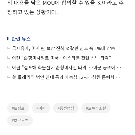
의 내용을 담은 MOU에 합의할 수 있을 것이라고 주
장하고 있는 상황이다.
관련 뉴스
국제유가, 미·이란 협상 진척 엇갈린 신호 속 1%대 상승
이란 “순항미사일로 미국ㆍ이스라엘 관련 선박 타격”
이란 "걸프해 화물선에 순항미사일 타격"…미군 공격에 보복
美 클래리티 법안 연내 통과 가능성 13%…상원 문턱서 제동
#트럼프
#이란
#종전협상
#트루스소셜
#호르무즈