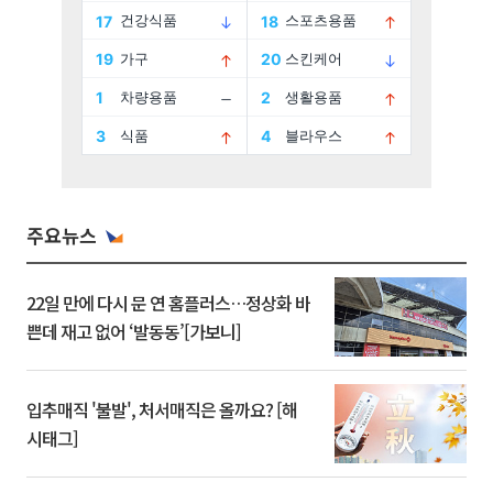
주요뉴스
22일 만에 다시 문 연 홈플러스…정상화 바
쁜데 재고 없어 ‘발동동’[가보니]
입추매직 '불발', 처서매직은 올까요? [해
시태그]