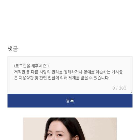
댓글
0 / 300