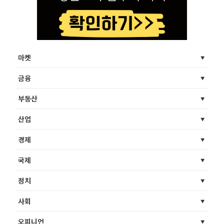
마켓
금융
부동산
산업
경제
국제
정치
사회
오피니언