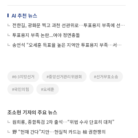
AI 추천 뉴스
전한길, 광화문 찍고 과천 선관위로…투표용지 부족에 선거 무효 주장
투표용지 부족 논란...여야 정면충돌
송언석 “오세훈 득표율 높은 지역만 투표용지 부족…서울 개표 중단해야”
#6·3지방선거
#중앙선거관리위원회
#선거무효소송
#국민의힘
#오세훈
조소현 기자의 주요 뉴스
원희룡, 종합특검 2차 출석…“위법 수사 단호히 대처”
野 “헌재 간다”지만…현실적 카드는 檢 권한쟁의