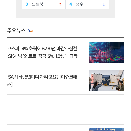
주요뉴스
코스피, 4% 하락에 6270선 마감…삼전
·SK하닉 '와르르' 각각 6%·10%대 급락
ISA 계좌, 5년마다 깨라고요? [이슈크래
커]