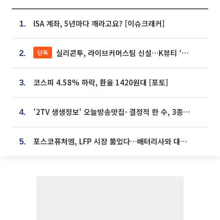
ISA 계좌, 5년마다 깨라고요? [이슈크래커]
1.
실리콘투, 라이브커머스팀 신설…K뷰티 ‘글로벌 판매망’ 확대[K뷰티 라방戰]
단독
2.
코스피 4.58% 하락, 환율 1420원대 [포토]
3.
'2TV 생생정보' 오늘방송맛집- 결정적 한 수, 3종 메밀면! 메밀 소바 맛집 '의○○○○'
4.
포스코퓨처엠, LFP 시장 뚫었다…배터리사와 대규모 장기 공급 합의
5.