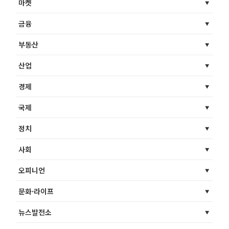
마켓
금융
부동산
산업
경제
국제
정치
사회
오피니언
문화·라이프
뉴스발전소