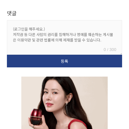
댓글
0 / 300