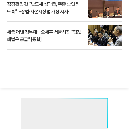
김정관 장관 “반도체 성과급, 주총 승인 받
도록”…상법·자본시장법 개정 시사
세금 꺼낸 정부에…오세훈 서울시장 “집값
해법은 공급” [종합]