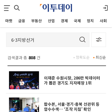
마켓
금융
부동산
산업
경제
국제
정치
사회
검색결과 총
808
건
정확도순
최신순
이재준 수원시장, 286만 빅데이터
가 뽑은 경기도 지자체장 1위
합수본, 서울·경기·충북 선관위 등
압수수색… ‘조작 지침’ 확인