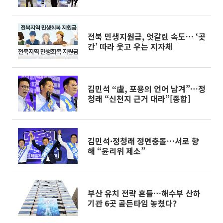
전북 민생지원금, 엇갈린 속도… ‘곳
간’ 따라 웃고 우는 지자체
김민석 “盧, 포용의 언어 남겨”…정
청래 “신천지 근거 대라”[종합]
김민석·정청래 정면충돌…서로 향
해 “윤리위 제소”
부산 유치 전략 흔들…해수부 산하
기관 6곳 골든타임 놓쳤다?