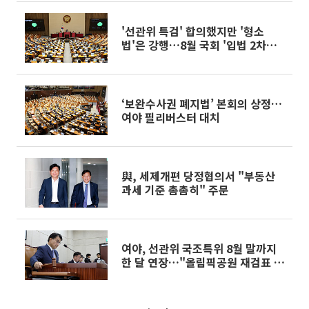
'선관위 특검' 합의했지만 '형소
법'은 강행…8월 국회 '입법 2차전'
예고
‘보완수사권 폐지법’ 본회의 상정…
여야 필리버스터 대치
與, 세제개편 당정협의서 "부동산
과세 기준 촘촘히" 주문
여야, 선관위 국조특위 8월 말까지
한 달 연장…"올림픽공원 재검표 준
비"