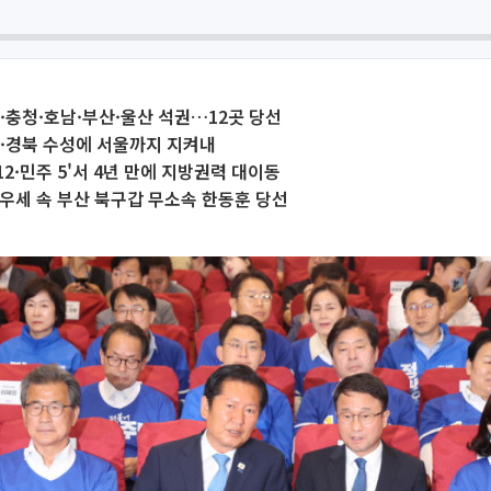
·충청·호남·부산·울산 석권…12곳 당선
·경북 수성에 서울까지 지켜내
 12·민주 5'서 4년 만에 지방권력 대이동
우세 속 부산 북구갑 무소속 한동훈 당선