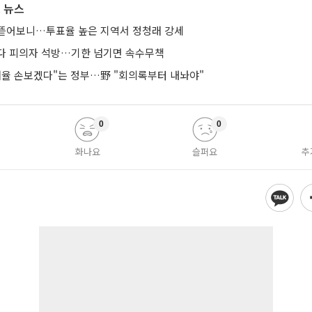
 뉴스
뜯어보니…투표율 높은 지역서 정청래 강세
다 피의자 석방…기한 넘기면 속수무책
 배율 손보겠다"는 정부…野 "회의록부터 내놔야"
0
0
화나요
슬퍼요
추