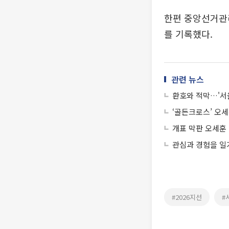
한편 중앙선거관리
를 기록했다.
관련 뉴스
환호와 적막…'서
‘골든크로스’ 오세
개표 막판 오세훈 
관심과 경험을 일
#2026지선
#