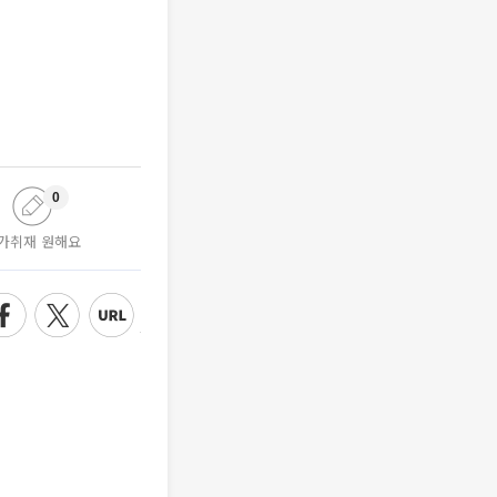
0
가취재 원해요