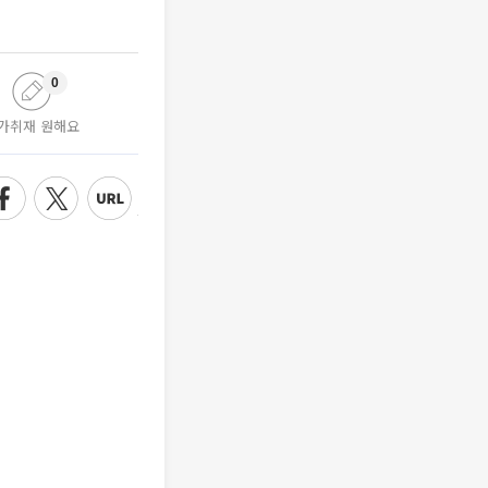
0
가취재 원해요