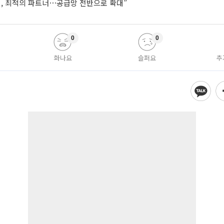
헨, 최적의 파트너⋯공급망 전반으로 확대”
0
0
화나요
슬퍼요
추