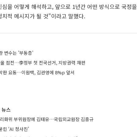
민심을 어떻게 해석하고, 앞으로 1년간 어떤 방식으로 국정
정치적 메시지가 될 것"이라고 말했다.
 변수는 '부동층'
·서울 접전…李정부 첫 전국선거, 지방권력 재편
막판 요동…이원택, 김관영에 8%p 앞서
 뉴스
합리화위 부위원장에 김태유…국립외교원장 김흥규
힌 ‘AI 청사진’