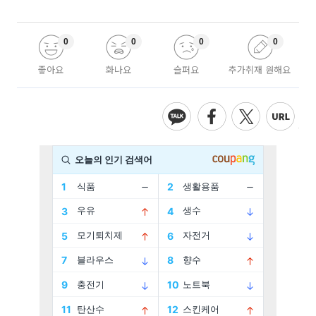
0
0
0
0
좋아요
화나요
슬퍼요
추가취재 원해요