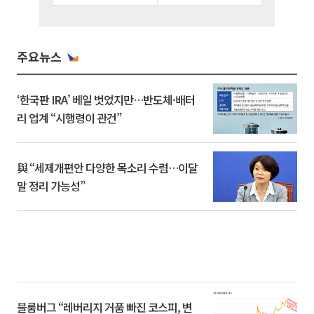
주요뉴스
‘한국판 IRA’ 베일 벗었지만…반도체·배터
리 업계 “시행령이 관건”
與 “세제개편안 다양한 목소리 수렴…이달
말 정리 가능성”
블룸버그 “레버리지 거품 빠진 코스피, 변