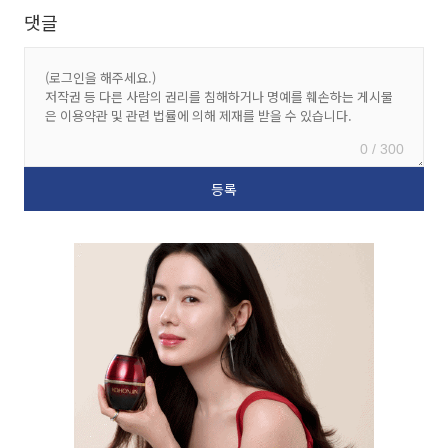
댓글
0 / 300