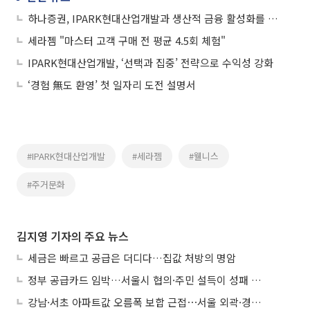
하나증권, IPARK현대산업개발과 생산적 금융 활성화를 위한 업무협약 체결
세라젬 "마스터 고객 구매 전 평균 4.5회 체험"
IPARK현대산업개발, ‘선택과 집중’ 전략으로 수익성 강화
‘경험 無도 환영’ 첫 일자리 도전 설명서
#IPARK현대산업개발
#세라젬
#웰니스
#주거문화
김지영 기자의 주요 뉴스
세금은 빠르고 공급은 더디다…집값 처방의 명암
정부 공급카드 임박…서울시 협의·주민 설득이 성패 가른다
강남·서초 아파트값 오름폭 보합 근접⋯서울 외곽·경기 남부 중심 매수세