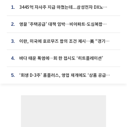
3445억 자사주 지급 마쳤는데...삼성전자 DX노조, 뒤늦은 '떼쓰기 집회'
1.
영끌 '주택공급' 대책 임박⋯비아파트·도심복합까지 총동원
2.
이란, 미국에 호르무즈 합의 조건 제시…美 “경기 아직 안 끝나” [종합]
3.
바다 태운 폭염에…회 한 접시도 ‘히트플레이션’
4.
‘회생 D-3주’ 홈플러스, 영업 재개에도 ‘상품 공급망’ 복구가 생존 관건
5.