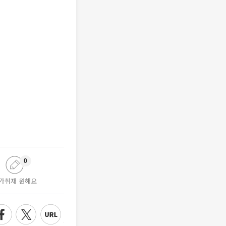
0
가취재 원해요