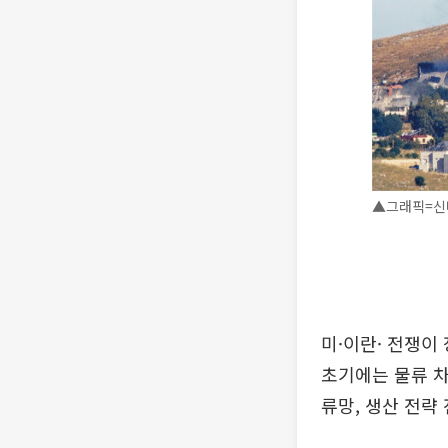
▲그래픽=신미
미·이란· 전쟁이
초기에는 물류 차
류망, 생산 전략