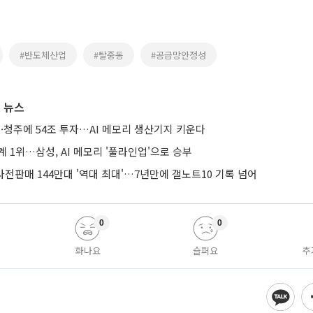
#반도체산업
#탈중동
#공급망안정성
 뉴스
·청주에 54조 투자…AI 메모리 생산기지 키운다
계 1위…삼성, AI 메모리 '풀라인업'으로 승부
 사전판매 144만대 '역대 최대'…7년만에 갤노트10 기록 넘어
0
0
화나요
슬퍼요
추