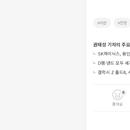
#이란
#전쟁
권태성 기자의 주요
SK하이닉스, 용인
D램·낸드 모두 세
갤럭시 Z 폴드8,
0
좋아요