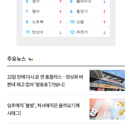
주요뉴스
22일 만에 다시 문 연 홈플러스…정상화 바
쁜데 재고 없어 ‘발동동’[가보니]
입추매직 '불발', 처서매직은 올까요? [해
시태그]