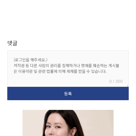
댓글
0 / 300