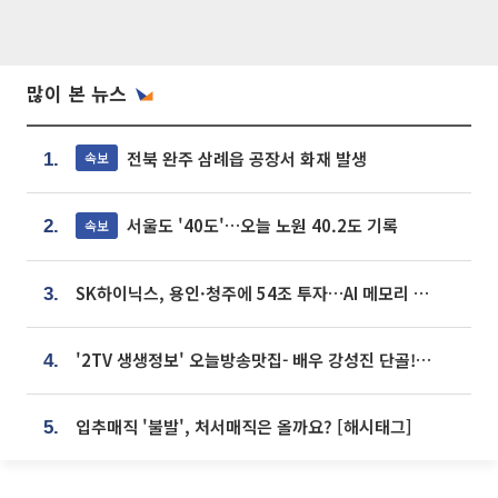
많이 본 뉴스
전북 완주 삼례읍 공장서 화재 발생
속보
1.
서울도 '40도'…오늘 노원 40.2도 기록
속보
2.
SK하이닉스, 용인·청주에 54조 투자…AI 메모리 생산기지 키운다
3.
'2TV 생생정보' 오늘방송맛집- 배우 강성진 단골! 쌀국수ㆍ푸팟퐁 커리 맛집 '블○○○'
4.
입추매직 '불발', 처서매직은 올까요? [해시태그]
5.