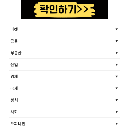
마켓
금융
부동산
산업
경제
국제
정치
사회
오피니언