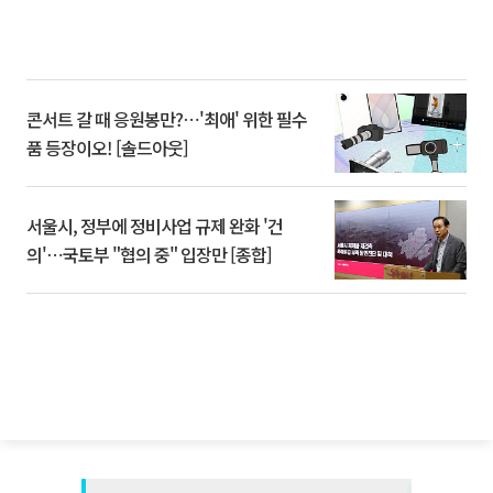
콘서트 갈 때 응원봉만?⋯'최애' 위한 필수
품 등장이오! [솔드아웃]
서울시, 정부에 정비사업 규제 완화 '건
의'⋯국토부 "협의 중" 입장만 [종합]