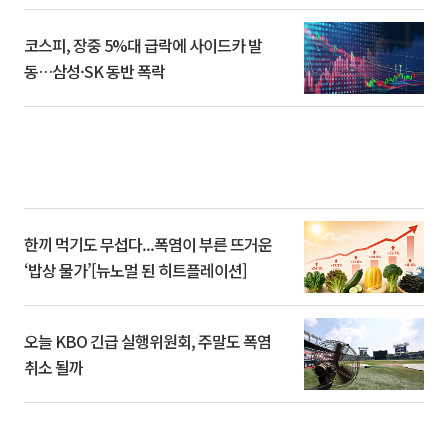
코스피, 장중 5%대 급락에 사이드카 발
동…삼성·SK 동반 폭락
한끼 먹기도 무섭다...폭염이 부른 뜨거운
‘밥상 물가’[뉴노멀 된 히트플레이션]
오늘 KBO 긴급 실행위원회, 주말도 폭염
취소 될까