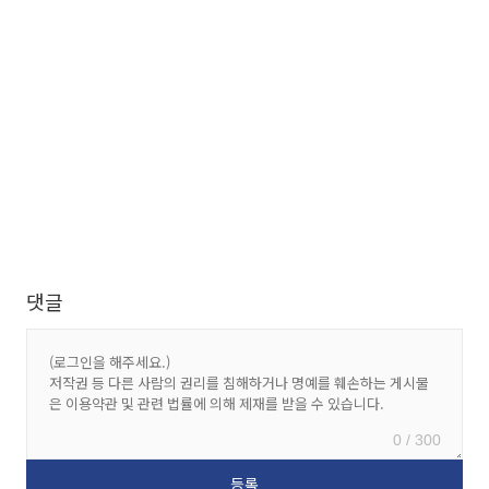
댓글
0 / 300