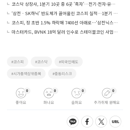
코스닥 상장사, 1분기 10곳 중 6곳 '흑자'…전기·전자·유통이 견인
‘삼전ㆍSK하닉’ 반도체가 끌어올린 코스피 실적…1분기 연결 영업익 176% 급증
코스피, 장 초반 1.5% 하락해 7400선 아래로⋯‘삼전닉스’ 약세
마스터카드, BVNK 18억 달러 인수로 스테이블코인 사업 본격 확장
#코스피
#코스닥
#외국인매도
#시가총액상위종목
#중동리스크
0
0
0
0
좋아요
화나요
슬퍼요
추가취재 원해요