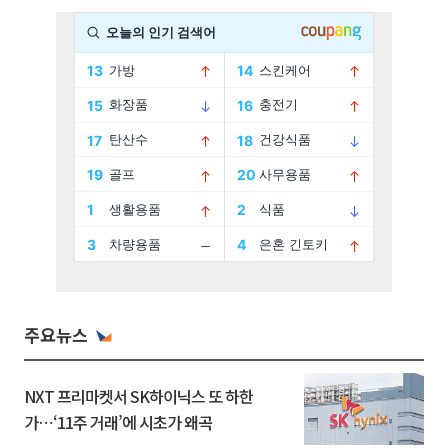
주요뉴스
NXT 프리마켓서 SK하이닉스 또 하한
가⋯‘11주 거래’에 시초가 왜곡