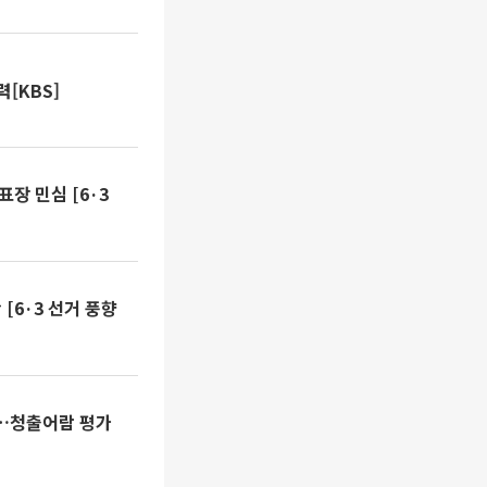
[KBS]
장 민심 [6·3
 [6·3 선거 풍향
워…청출어람 평가