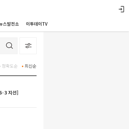
뉴스발전소
이투데이TV
정확도순
최신순
·3 지선]