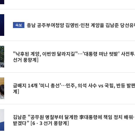
충남 공주부여청양 김영빈·인천 계양을 김남준 당선유력
속보
"낙후된 계양, 이번엔 달라지길"…'대통령 떠난 텃밭' 사전투표
선거 풍향계]
금배지 14개 '미니 총선'…민주, 의석 사수 vs 국힘, 반등 발판
계]
김남준 "공무원 명찰부터 달게한 李대통령에 책임 정치 배
받겠다” [6ㆍ3 선거 풍향계]