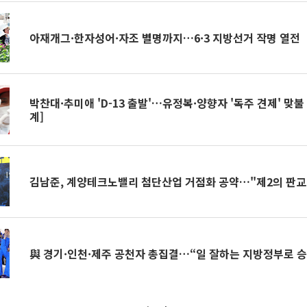
아재개그·한자성어·자조 별명까지…6·3 지방선거 작명 열전
박찬대·추미애 'D-13 출발'…유정복·양향자 '독주 견제' 맞불 
계]
김남준, 계양테크노밸리 첨단산업 거점화 공약…"제2의 판교
與 경기·인천·제주 공천자 총집결…“일 잘하는 지방정부로 승