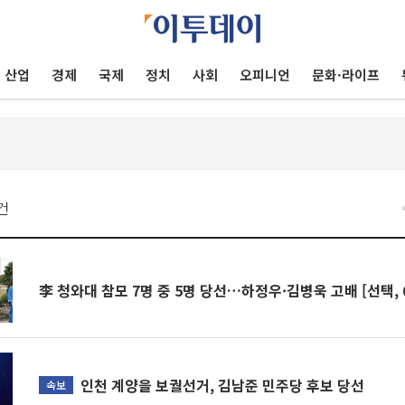
산업
경제
국제
정치
사회
오피니언
문화·라이프
건
李 청와대 참모 7명 중 5명 당선…하정우·김병욱 고배 [선택, 6
인천 계양을 보궐선거, 김남준 민주당 후보 당선
속보