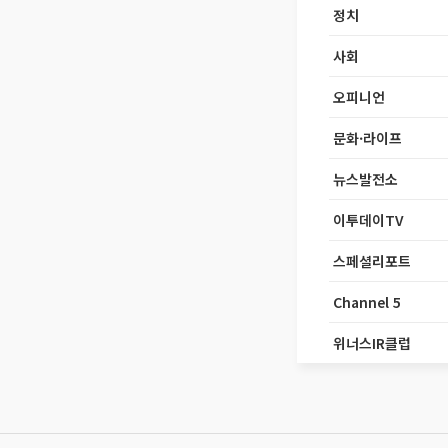
정치
사회
오피니언
문화·라이프
뉴스발전소
이투데이TV
스페셜리포트
Channel 5
위너스IR클럽