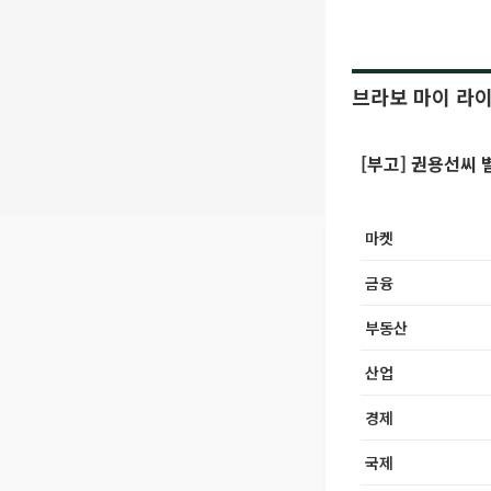
브라보 마이 라
[부고] 권용선씨 
마켓
금융
부동산
산업
경제
국제