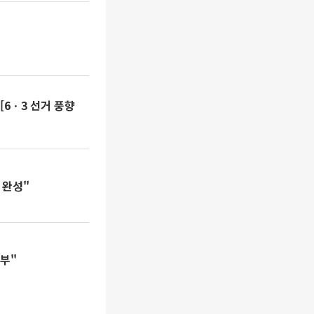
[6ㆍ3 선거 풍향
 완성"
부"