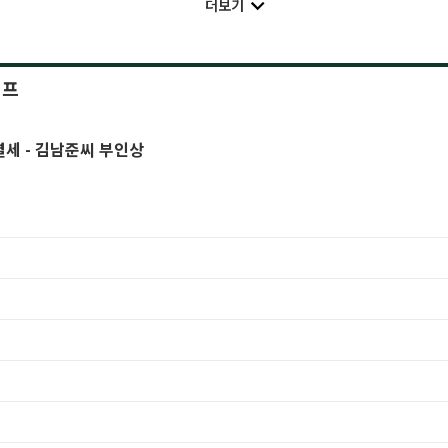
더보기
이프
별세 - 김남준씨 부인상